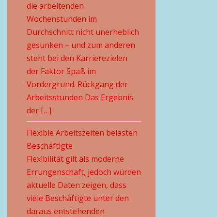
die arbeitenden
Wochenstunden im
Durchschnitt nicht unerheblich
gesunken – und zum anderen
steht bei den Karrierezielen
der Faktor Spaß im
Vordergrund. Rückgang der
Arbeitsstunden Das Ergebnis
der […]
Flexible Arbeitszeiten belasten
Beschäftigte
Flexibilität gilt als moderne
Errungenschaft, jedoch würden
aktuelle Daten zeigen, dass
viele Beschäftigte unter den
daraus entstehenden