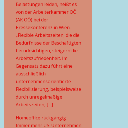
Belastungen leiden, heißt es
von der Arbeiterkammer OÖ
(AK OÖ) bei der
Pressekonferenz in Wien.
„Flexible Arbeitszeiten, die die
Bedürfnisse der Beschäftigten
berücksichtigen, steigern die
Arbeitszufriedenheit. Im
Gegensatz dazu führt eine
ausschließlich
unternehmensorientierte
Flexibilisierung, beispielsweise
durch unregelmäßige
Arbeitszeiten, […]
Homeoffice rückgängig
Immer mehr US-Unternehmen