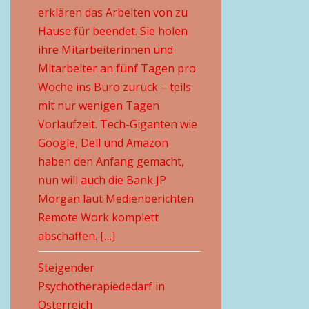
erklären das Arbeiten von zu
Hause für beendet. Sie holen
ihre Mitarbeiterinnen und
Mitarbeiter an fünf Tagen pro
Woche ins Büro zurück – teils
mit nur wenigen Tagen
Vorlaufzeit. Tech-Giganten wie
Google, Dell und Amazon
haben den Anfang gemacht,
nun will auch die Bank JP
Morgan laut Medienberichten
Remote Work komplett
abschaffen. […]
Steigender
Psychotherapiededarf in
Österreich