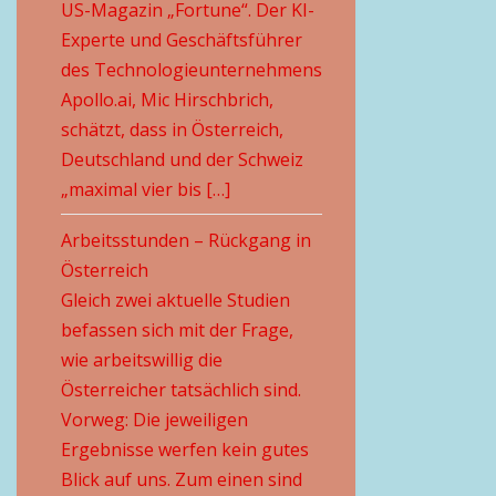
US-Magazin „Fortune“. Der KI-
Experte und Geschäftsführer
des Technologieunternehmens
Apollo.ai, Mic Hirschbrich,
schätzt, dass in Österreich,
Deutschland und der Schweiz
„maximal vier bis […]
Arbeitsstunden – Rückgang in
Österreich
Gleich zwei aktuelle Studien
befassen sich mit der Frage,
wie arbeitswillig die
Österreicher tatsächlich sind.
Vorweg: Die jeweiligen
Ergebnisse werfen kein gutes
Blick auf uns. Zum einen sind