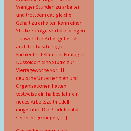
Weniger Stunden zu arbeiten
und trotzdem das gleiche
Gehalt zu erhalten kann einer
Studie zufolge Vorteile bringen
– sowohl für Arbeitgeber als
auch für Beschäftigte.
Fachleute stellten am Freitag in
Düsseldorf eine Studie zur
Viertagewoche vor. 41
deutsche Unternehmen und
Organisationen hatten
testweise ein halbes Jahr ein
neues Arbeitszeitmodell
eingeführt. Die Produktivität
sei leicht gestiegen, […]