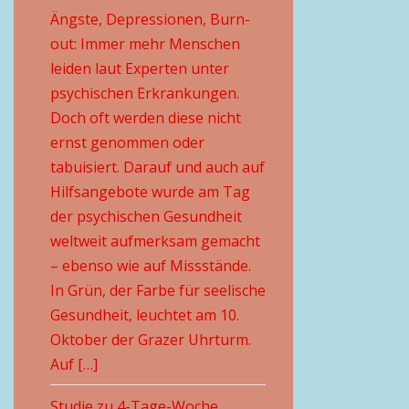
Ängste, Depressionen, Burn-
out: Immer mehr Menschen
leiden laut Experten unter
psychischen Erkrankungen.
Doch oft werden diese nicht
ernst genommen oder
tabuisiert. Darauf und auch auf
Hilfsangebote wurde am Tag
der psychischen Gesundheit
weltweit aufmerksam gemacht
– ebenso wie auf Missstände.
In Grün, der Farbe für seelische
Gesundheit, leuchtet am 10.
Oktober der Grazer Uhrturm.
Auf […]
Studie zu 4-Tage-Woche