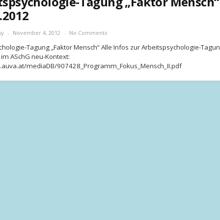
tspsychologie-Tagung „Faktor Mensch“
1.2012
sy
November 4, 2012
No Comments
chologie-Tagung „Faktor Mensch“ Alle Infos zur Arbeitspsychologie-Tagu
 im ASchG neu-Kontext:
w.auva.at/mediaDB/907428_Programm_Fokus_Mensch_II.pdf