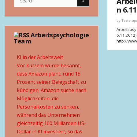
Arbei
n 6.1
by
Testerap
Arbeitspsy
Arbeitspsychologie
6.11.2012)
Team
http://ww
KI in der Arbeitswelt
Vor kurzem wurde bekannt,
dass Amazon plant, rund 15
Prozent seiner Belegschaft zu
kündigen. Amazon suche nach
Möglichkeiten, die
Personalkosten zu senken,
während das Unternehmen
gleichzeitig 100 Milliarden US-
Dollar in KI investiert, so das