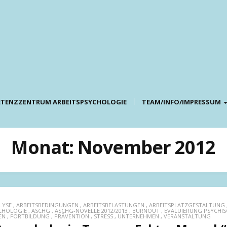
TENZZENTRUM ARBEITSPSYCHOLOGIE
TEAM/INFO/IMPRESSUM
Monat:
November 2012
LYSE
,
ARBEITSBEDINGUNGEN
,
ARBEITSBELASTUNGEN
,
ARBEITSPLATZGESTALTUNG
CHOLOGIE
,
ASCHG
,
ASCHG-NOVELLE 2012/2013
,
BURNOUT
,
EVALUIERUNG PSYCHIS
EN
,
FORTBILDUNG
,
PRÄVENTION
,
STRESS
,
UNTERNEHMEN
,
VERANSTALTUNG