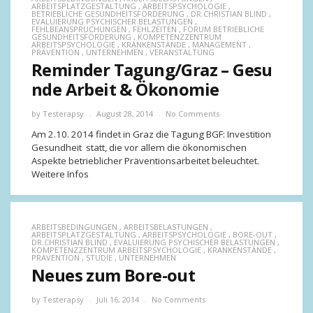
ARBEITSPLATZGESTALTUNG
,
ARBEITSPSYCHOLOGIE
,
BETRIEBLICHE GESUNDHEITSFÖRDERUNG
,
DR.CHRISTIAN BLIND
,
EVALUIERUNG PSYCHISCHER BELASTUNGEN
,
FEHLBEANSPRUCHUNGEN
,
FEHLZEITEN
,
FORUM BETRIEBLICHE
GESUNDHEITSFÖRDERUNG
,
KOMPETENZZENTRUM
ARBEITSPSYCHOLOGIE
,
KRANKENSTÄNDE
,
MANAGEMENT
,
PRÄVENTION
,
UNTERNEHMEN
,
VERANSTALTUNG
Reminder Tagung/Graz – Gesu
nde Arbeit & Ökonomie
by
Testerapsy
August 28, 2014
No Comments
Am 2.10. 2014 findet in Graz die Tagung BGF: Investition
Gesundheit statt, die vor allem die ökonomischen
Aspekte betrieblicher Präventionsarbeitet beleuchtet.
Weitere Infos
ARBEITSBEDINGUNGEN
,
ARBEITSBELASTUNGEN
,
ARBEITSPLATZGESTALTUNG
,
ARBEITSPSYCHOLOGIE
,
BORE-OUT
,
DR.CHRISTIAN BLIND
,
EVALUIERUNG PSYCHISCHER BELASTUNGEN
,
KOMPETENZZENTRUM ARBEITSPSYCHOLOGIE
,
KRANKENSTÄNDE
,
PRÄVENTION
,
STUDIE
,
UNTERNEHMEN
Neues zum Bore-out
by
Testerapsy
Juli 16, 2014
No Comments