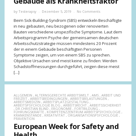
Gebäude als Krankheitsfaktor
by
Testerapsy
Dezember 5, 2019
No Comments
Beim Sick-Building-Syndrom (SBS) entwickeln Beschäftigte
in neu gebauten, neu bezogenen oder renovierten
Bauten verschiedene unspezifische Symptome. Laut dem
Arbeitsprogramm Psyche der gemeinsamen deutschen
Arbeitsschutzstrategie müssen mindestens 20 Prozent
der in einem Gebäude beschäftigten Personen
Symptome zeigen, um von einem SBS zu sprechen.
Objektive Ursachen sind meist keine zu finden: Werden
Schadstoffmessungen durchgeführt, zeigen diese meist
[…]
ALLGEMEIN
,
ALTERNSGERECHTE ARBEITSWELT
,
AMS
,
ARBEIT UND
FREIZEIT
,
ARBEITSBEDINGUNGEN
,
ARBEITSBELASTUNGEN
,
ARBEITSMEDIZIN
,
ARBEITSPLATZGESTALTUNG
,
ARBEITSPSYCHOLOGIE BLOG
,
ARBEITSRECHT
,
ARBEITSSICHERHEIT
,
DR.CHRISTIAN BLIND
,
ERGONOMIE
,
FORTBILDUNG
,
FÜHRUNGSKRÄFTE
,
KOMPETENZZENTRUM ARBEITSPSYCHOLOGIE
,
KRANKENSTÄNDE
,
KREATIVITÄT
,
ORGANISATIONSPSYCHOLOGIE
,
PRÄVENTION
European Week for Safety and
Health