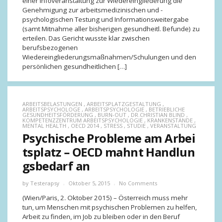
einer Infoveranstaltung zur Wiedereingliederung die
Genehmigung zur arbeitsmedizinischen und -
psychologischen Testung und Informationsweitergabe
(samt Mitnahme aller bisherigen gesundheitl. Befunde) zu
erteilen. Das Gericht wusste klar zwischen
berufsbezogenen
Wiedereingliederungsmaßnahmen/Schulungen und den
persönlichen gesundheitlichen […]
ARBEITSBELASTUNGEN
,
ARBEITSPLATZGESTALTUNG
,
ARBEITSPSYCHOLOGE
,
ARBEITSPSYCHOLOGIE
,
BETRIEBLICHE
GESUNDHEITSFÖRDERUNG
,
BURN-OUT
,
DR.CHRISTIAN BLIND
,
KOMPETENZZENTRUM ARBEITSPSYCHOLOGIE
,
KRANKENSTÄNDE
,
MENTAL HEALTH
,
OECD 2014
,
STRESS
,
STUDIE
,
VERANSTALTUNG
Psychische Probleme am Arbei
tsplatz – OECD mahnt Handlun
gsbedarf an
by
Testerapsy
Oktober 5, 2015
No Comments
(Wien/Paris, 2. Oktober 2015) – Österreich muss mehr
tun, um Menschen mit psychischen Problemen zu helfen,
Arbeit zu finden, im Job zu bleiben oder in den Beruf