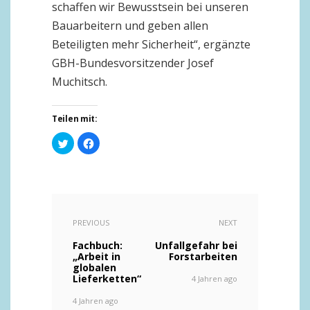
schaffen wir Bewusstsein bei unseren
Bauarbeitern und geben allen
Beteiligten mehr Sicherheit“, ergänzte
GBH-Bundesvorsitzender Josef
Muchitsch.
Teilen mit:
Klick,
Klick,
um
um
über
auf
Twitter
Facebook
zu
zu
teilen
teilen
(Wird
(Wird
in
in
neuem
neuem
Fenster
Fenster
PREVIOUS
NEXT
geöffnet)
geöffnet)
Fachbuch:
Unfallgefahr bei
„Arbeit in
Forstarbeiten
globalen
Lieferketten“
4 Jahren ago
4 Jahren ago