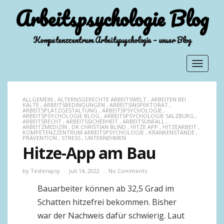
Arbeitspsychologie Blog
Kompetenzzentrum Arbeitspsychologie – unser Blog
Toggle
navigat
ALLGEMEIN
,
ALTERNSGERECHTE ARBEITSWELT
,
ARBEITEN BEI
KÄLTE
,
ARBEITSBEDINGUNGEN
,
ARBEITSINSPEKTORAT
,
ARBEITSPLATZGESTALTUNG
,
ARBEITSPSYCHOLOGIE
,
ARBEITSPSYCHOLOGIE BLOG
,
ARBEITSPSYCHOLOGIE SALZBURG
,
ARBEITSRECHT
,
ARBEITSSICHERHEIT
,
ARBEITSUNFALL
,
ARBEITZMEDIZIN
,
DR.CHRISTIAN BLIND
,
HITZE APP
,
HITZEARBEIT
,
KOMPETENZZENTRUM ARBEITSPSYCHOLOGIE
,
KRANKENSTÄNDE
,
PRÄVENTION
,
STRESS
,
UNTERNEHMEN
Hitze-App am Bau
by
Testerapsy
Juli 14, 2022
No Comments
Bauarbeiter können ab 32,5 Grad im
Schatten hitzefrei bekommen. Bisher
war der Nachweis dafür schwierig. Laut