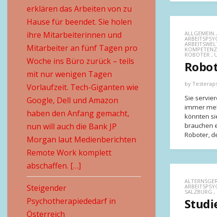
erklären das Arbeiten von zu
Hause für beendet. Sie holen
ihre Mitarbeiterinnen und
ALLGEMEIN
ARBEITSPSY
ARBEITSWEL
Mitarbeiter an fünf Tagen pro
KOMPETENZ
ROBOTER
,
Woche ins Büro zurück – teils
Robot
mit nur wenigen Tagen
by
Testerap
Vorlaufzeit. Tech-Giganten wie
Sie servie
Google, Dell und Amazon
immer meh
haben den Anfang gemacht,
könnten si
nun will auch die Bank JP
brauchen e
Roboter, d
Morgan laut Medienberichten
Remote Work komplett
abschaffen. […]
ALTERNSGER
Steigender
ARBEITSPS
SALZBURG
,
Psychotherapiededarf in
Studi
Österreich