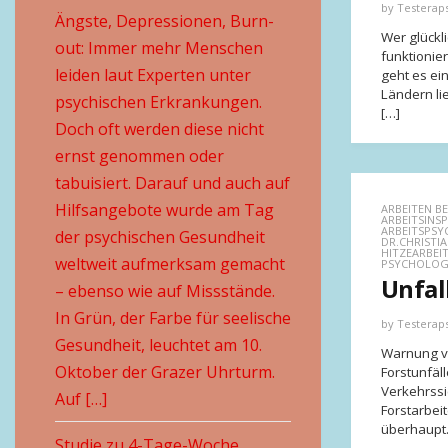
by
Testerap
Ängste, Depressionen, Burn-
Wer glückli
out: Immer mehr Menschen
funktionie
leiden laut Experten unter
geht es ei
Ländern lie
psychischen Erkrankungen.
[…]
Doch oft werden diese nicht
ernst genommen oder
tabuisiert. Darauf und auch auf
Hilfsangebote wurde am Tag
ARBEITEN BE
ARBEITSINS
ARBEITSPSY
der psychischen Gesundheit
DR.CHRISTIA
HITZEARBEI
weltweit aufmerksam gemacht
PSYCHOLOG
Unfal
– ebenso wie auf Missstände.
In Grün, der Farbe für seelische
by
Testerap
Gesundheit, leuchtet am 10.
Warnung vo
Oktober der Grazer Uhrturm.
Forstunfäll
Verkehrssi
Auf […]
Forstarbei
überhaupt.
Studie zu 4-Tage-Woche