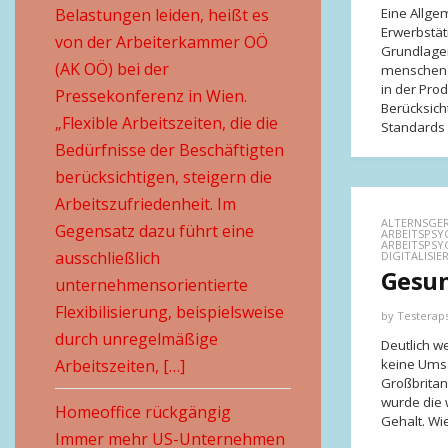
Belastungen leiden, heißt es
Eine Allge
Erwerbstät
von der Arbeiterkammer OÖ
Grundlagen
(AK OÖ) bei der
menschenge
in der Pro
Pressekonferenz in Wien.
Berücksich
„Flexible Arbeitszeiten, die die
Standards 
Bedürfnisse der Beschäftigten
berücksichtigen, steigern die
Arbeitszufriedenheit. Im
ALTERNSGER
Gegensatz dazu führt eine
ARBEITSPSY
ARBEITSPSY
ausschließlich
DIGITALISI
Gesun
unternehmensorientierte
Flexibilisierung, beispielsweise
by
Testerap
durch unregelmäßige
Deutlich w
Arbeitszeiten, […]
keine Umsa
Großbritan
wurde die 
Homeoffice rückgängig
Gehalt. Wie
Immer mehr US-Unternehmen