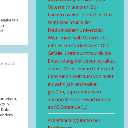
Österreich anderen EU-
Ländern weiter hinterher. Das
ätigkeiten
zeigt eine Studie der
 dem
Medizinischen Universität
en
Wien. Innerhalb Österreichs
gibt es ein starkes West-Ost-
Gefälle. Untersucht wurde die
Entwicklung der Lebensqualität
YCHOLOGE
,
älterer Menschen in Österreich
über einen Zeitraum von mehr
als zehn Jahren in einer
großen, repräsentativen
arbeitern,
Stichprobe von Erwachsenen
ts in
ab 65.Continue […]
. Dabei
eibendem
Arbeitsbedingungen bei