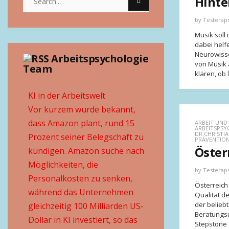
Hinte
by
Testerap
Musik soll
dabei helf
Neurowisse
Arbeitspsychologie
von Musik 
Team
klären, ob
KI in der Arbeitswelt
Vor kurzem wurde bekannt,
dass Amazon plant, rund 15
ARBEIT UND 
ARBEITSPS
DR.CHRISTIA
Prozent seiner Belegschaft zu
PRÄVENTIO
Öster
kündigen. Amazon suche nach
Möglichkeiten, die
by
Testerap
Personalkosten zu senken,
Österreich
während das Unternehmen
Qualität d
der belieb
gleichzeitig 100 Milliarden US-
Beratungs
Dollar in KI investiert, so das
Stepstone 