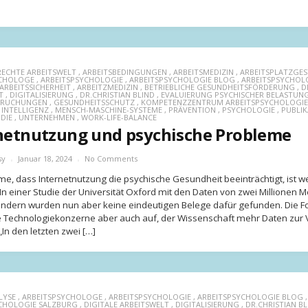
ECHTE ARBEITSWELT
,
ARBEITSBEDINGUNGEN
,
ARBEITSMEDIZIN
,
ARBEITSPLATZGE
YCHOLOGE
,
ARBEITSPSYCHOLOGIE
,
ARBEITSPSYCHOLOGIE BLOG
,
ARBEITSPSYCHOL
ARBEITSSICHERHEIT
,
ARBEITZMEDIZIN
,
BETRIEBLICHE GESUNDHEITSFÖRDERUNG
,
D
T
,
DIGITALISIERUNG
,
DR.CHRISTIAN BLIND
,
EVALUIERUNG PSYCHISCHER BELASTUN
PRUCHUNGEN
,
GESUNDHEITSSCHUTZ
,
KOMPETENZZENTRUM ARBEITSPSYCHOLOGIE
 INTELLIGENZ
,
MENSCH-MASCHINE-SYSTEME
,
PRÄVENTION
,
PSYCHOLOGIE
,
PUBLI
DIE
,
UNTERNEHMEN
,
WORK-LIFE-BALANCE
netnutzung und psychische Probleme
sy
Januar 18, 2024
No Comments
e, dass Internetnutzung die psychische Gesundheit beeinträchtigt, ist we
. In einer Studie der Universität Oxford mit den Daten von zwei Millionen
ndern wurden nun aber keine eindeutigen Belege dafür gefunden. Die F
e Technologiekonzerne aber auch auf, der Wissenschaft mehr Daten zur
 „In den letzten zwei […]
LYSE
,
ARBEITSPSYCHOLOGE
,
ARBEITSPSYCHOLOGIE
,
ARBEITSPSYCHOLOGIE BLOG
,
CHOLOGIE SALZBURG
,
DIGITALE ARBEITSWELT
,
DIGITALISIERUNG
,
DR.CHRISTIAN BL