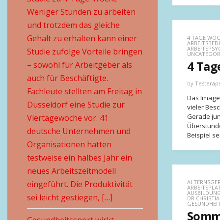
Weniger Stunden zu arbeiten
und trotzdem das gleiche
Gehalt zu erhalten kann einer
4 TAGE WO
ARBEITSBE
ARBEITSPSY
Studie zufolge Vorteile bringen
UNCATEGOR
4 Tag
– sowohl für Arbeitgeber als
auch für Beschäftigte.
by
Testerap
Fachleute stellten am Freitag in
Das Image 
Düsseldorf eine Studie zur
vieler Besc
Gerade jun
Viertagewoche vor. 41
Überstund
deutsche Unternehmen und
Beispiel s
Organisationen hatten
testweise ein halbes Jahr ein
neues Arbeitszeitmodell
ALTERNSGER
eingeführt. Die Produktivität
ARBEITSPL
AUSBILDUN
sei leicht gestiegen, […]
DR.CHRISTIA
GESUNDHEI
Somme