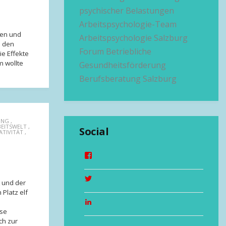
psychischer Belastungen
Arbeitspsychologie-Team
ren und
Arbeitspsychologie Salzburg
m den
Forum Betriebliche
ie Effekte
m wollte
Gesundheitsförderung
Berufsberatung Salzburg
UNG
,
BEITSWELT
,
Social
ATIVITÄT
,
t und der
Platz elf
rse
ch zur