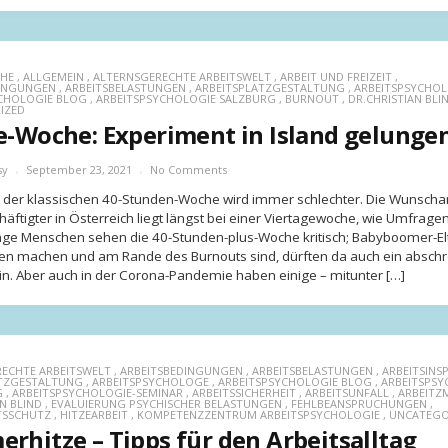
CHE
,
ALLGEMEIN
,
ALTERNSGERECHTE ARBEITSWELT
,
ARBEIT UND FREIZEIT
,
DINGUNGEN
,
ARBEITSBELASTUNGEN
,
ARBEITSPLATZGESTALTUNG
,
ARBEITSPSYCHO
CHOLOGIE BLOG
,
ARBEITSPSYCHOLOGIE SALZBURG
,
BURNOUT
,
DR.CHRISTIAN BLI
IZED
e-Woche: Experiment in Island gelunge
sy
September 23, 2021
No Comments
der klassischen 40-Stunden-Woche wird immer schlechter. Die Wunschar
häftigter in Österreich liegt längst bei einer Viertagewoche, wie Umfrage
ge Menschen sehen die 40-Stunden-plus-Woche kritisch; Babyboomer-Elt
en machen und am Rande des Burnouts sind, dürften da auch ein absch
ein. Aber auch in der Corona-Pandemie haben einige – mitunter […]
ECHTE ARBEITSWELT
,
ARBEITSBEDINGUNGEN
,
ARBEITSBELASTUNGEN
,
ARBEITSINS
ATZGESTALTUNG
,
ARBEITSPSYCHOLOGE
,
ARBEITSPSYCHOLOGIE BLOG
,
ARBEITSPSY
G
,
ARBEITSPSYCHOLOGIE-SEMINAR
,
ARBEITSSICHERHEIT
,
ARBEITSUNFALL
,
ARBEITZ
N BLIND
,
EVALUIERUNG PSYCHISCHER BELASTUNGEN
,
FEHLBEANSPRUCHUNGEN
,
TSSCHUTZ
,
HITZEARBEIT
,
KOMPETENZZENTRUM ARBEITSPSYCHOLOGIE
,
UNCATEGO
rhitze – Tipps für den Arbeitsalltag