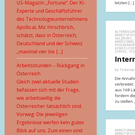
US-Magazin „Fortune“. Der KI-
letzten […]
Experte und Geschäftsführer
des Technologieunternehmens
Apollo.ai, Mic Hirschbrich,
ALTERNSGER
schätzt, dass in Österreich,
ARBEITSPS
SALZBURG
,
ARBEITSWEL
Deutschland und der Schweiz
FEHLBEANS
KÜNSTLICHE
„maximal vier bis […]
STRESS
,
STU
Inter
Arbeitsstunden – Rückgang in
by
Testerap
Österreich
Die Annahm
Gleich zwei aktuelle Studien
verbreitet
befassen sich mit der Frage,
aus 168 Lä
fordern di
wie arbeitswillig die
zu stellen.
Österreicher tatsächlich sind.
Vorweg: Die jeweiligen
Ergebnisse werfen kein gutes
Blick auf uns. Zum einen sind
ARBEITSANA
ARBEITSPSY