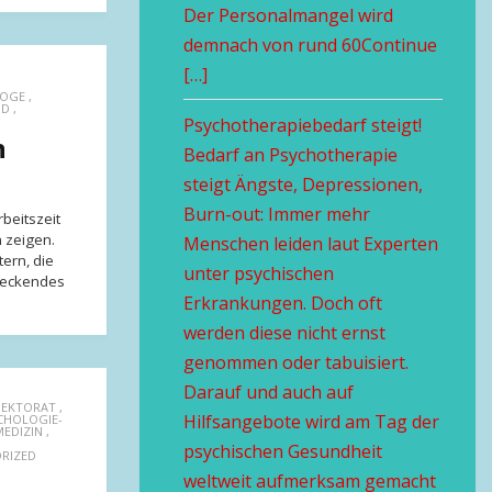
Der Personalmangel wird
demnach von rund 60Continue
[…]
LOGE
,
ND
,
Psychotherapiebedarf steigt!
n
Bedarf an Psychotherapie
steigt Ängste, Depressionen,
Burn-out: Immer mehr
beitszeit
n zeigen.
Menschen leiden laut Experten
ern, die
unter psychischen
reckendes
Erkrankungen. Doch oft
werden diese nicht ernst
genommen oder tabuisiert.
Darauf und auch auf
PEKTORAT
,
Hilfsangebote wird am Tag der
CHOLOGIE-
MEDIZIN
,
psychischen Gesundheit
RIZED
weltweit aufmerksam gemacht