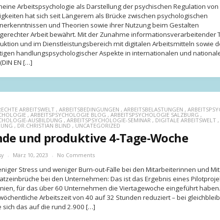
meine Arbeitspsychologie als Darstellung der psychischen Regulation von
igkeiten hat sich seit Längerem als Brücke zwischen psychologischen
erkenntnissen und Theorien sowie ihrer Nutzung beim Gestalten
rechter Arbeit bewährt. Mit der Zunahme informationsverarbeitender T
duktion und im Dienstleistungsbereich mit digitalen Arbeitsmitteln sowie
tigen handlungspsychologischer Aspekte in internationalen und national
(DIN EN […]
ECHTE ARBEITSWELT
,
ARBEITSBEDINGUNGEN
,
ARBEITSBELASTUNGEN
,
ARBEITSPS
CHOLOGIE
,
ARBEITSPSYCHOLOGIE BLOG
,
ARBEITSPSYCHOLOGIE SALZBURG
,
CHOLOGIE-AUSBILDUNG
,
ARBEITSPSYCHOLOGIE-SEMINAR
,
DIGITALE ARBEITSWELT
,
ERUNG
,
DR.CHRISTIAN BLIND
,
UNCATEGORIZED
de und produktive 4-Tage-Woche
sy
März 10, 2023
No Comments
eniger Stress und weniger Burn-out-Fälle bei den Mitarbeiterinnen und Mit
tzeinbrüche bei den Unternehmen: Das ist das Ergebnis eines Pilotprojek
nien, für das über 60 Unternehmen die Viertagewoche eingeführt haben
wöchentliche Arbeitszeit von 40 auf 32 Stunden reduziert – bei gleichbl
 sich das auf die rund 2.900 […]