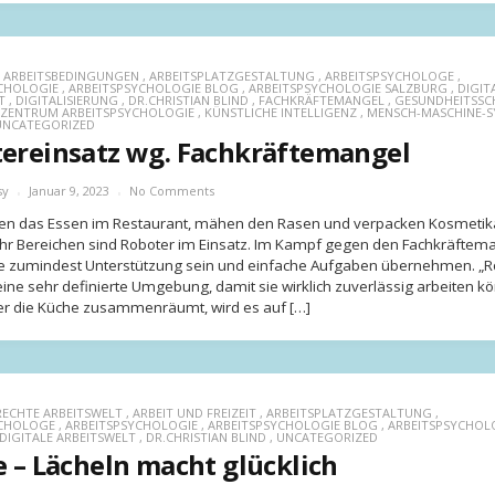
,
ARBEITSBEDINGUNGEN
,
ARBEITSPLATZGESTALTUNG
,
ARBEITSPSYCHOLOGE
,
CHOLOGIE
,
ARBEITSPSYCHOLOGIE BLOG
,
ARBEITSPSYCHOLOGIE SALZBURG
,
DIGIT
T
,
DIGITALISIERUNG
,
DR.CHRISTIAN BLIND
,
FACHKRÄFTEMANGEL
,
GESUNDHEITSSC
ZENTRUM ARBEITSPSYCHOLOGIE
,
KÜNSTLICHE INTELLIGENZ
,
MENSCH-MASCHINE-S
UNCATEGORIZED
ereinsatz wg. Fachkräftemangel
sy
Januar 9, 2023
No Comments
ren das Essen im Restaurant, mähen den Rasen und verpacken Kosmetikar
r Bereichen sind Roboter im Einsatz. Im Kampf gegen den Fachkräftem
e zumindest Unterstützung sein und einfache Aufgaben übernehmen. „R
ine sehr definierte Umgebung, damit sie wirklich zuverlässig arbeiten k
er die Küche zusammenräumt, wird es auf […]
ECHTE ARBEITSWELT
,
ARBEIT UND FREIZEIT
,
ARBEITSPLATZGESTALTUNG
,
YCHOLOGE
,
ARBEITSPSYCHOLOGIE
,
ARBEITSPSYCHOLOGIE BLOG
,
ARBEITSPSYCHOL
DIGITALE ARBEITSWELT
,
DR.CHRISTIAN BLIND
,
UNCATEGORIZED
e – Lächeln macht glücklich