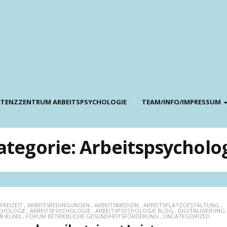
TENZZENTRUM ARBEITSPSYCHOLOGIE
TEAM/INFO/IMPRESSUM
ategorie:
Arbeitspsycholo
FREIZEIT
,
ARBEITSBEDINGUNGEN
,
ARBEITSMEDIZIN
,
ARBEITSPLATZGESTALTUNG
,
YCHOLOGE
,
ARBEITSPSYCHOLOGIE
,
ARBEITSPSYCHOLOGIE BLOG
,
DIGITALISIERUNG
N BLIND
,
FORUM BETRIEBLICHE GESUNDHEITSFÖRDERUNG
,
UNCATEGORIZED