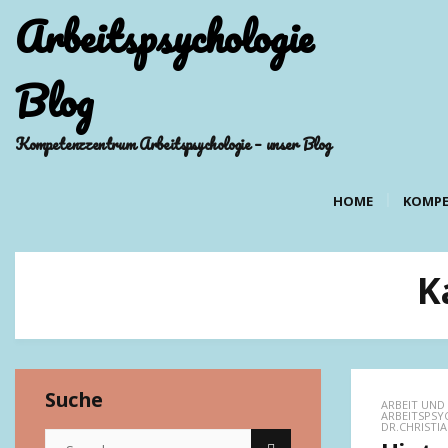
Arbeitspsychologie
Blog
Kompetenzzentrum Arbeitspsychologie – unser Blog
HOME
KOMPE
K
Suche
ARBEIT UND 
ARBEITSPS
DR.CHRISTIA