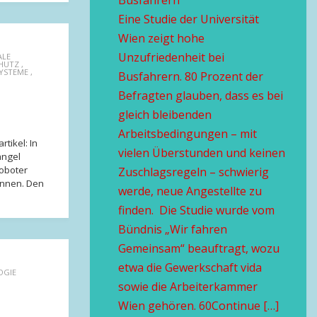
Busfahrern
Eine Studie der Universität
Wien zeigt hohe
Unzufriedenheit bei
ALE
HUTZ
,
YSTEME
,
Busfahrern. 80 Prozent der
Befragten glauben, dass es bei
gleich bleibenden
Arbeitsbedingungen – mit
tikel: In
vielen Überstunden und keinen
angel
oboter
Zuschlagsregeln – schwierig
önnen. Den
werde, neue Angestellte zu
finden. Die Studie wurde vom
Bündnis „Wir fahren
Gemeinsam“ beauftragt, wozu
etwa die Gewerkschaft vida
OGIE
sowie die Arbeiterkammer
Wien gehören. 60Continue […]