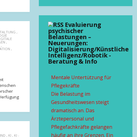
Evaluierung
psychischer
STALTUNG
,
Belastungen –
OGIE
IGITALE
Neuerungen:
GEN
,
,
Digitalisierung/Künstliche
KATION
,
Intelligenz/Robotik -
Beratung & Info
Mentale Untertützung für
it
Pflegekräfte
 Menschen
orscher
Die Belastung im
 Verfügung
Gesundheitswesen steigt
dramatisch an. Das
Ärztepersonal und
Pflegefachkräfte gelangen
häufig an ihre Grenzen. Ein
IND
,
KI
,
KI -