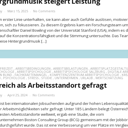
rgrundmusik steigert Leistung
sy
März 15, 2025
No Comments
 in erster Linie unterhalten, sie kann aber auch Gefühle auslösen, motivie
en, sich zu fokussieren. Zu diesem Ergebnis kam ein Forschungsteam u
nschaftler Daniel Bowling von der Universität Stanford (USA), indem es d
auf die Konzentrationsfähigkeit und die Stimmung untersuchte. Das Tea
 leise Hintergrundmusik […]
FREIZEIT
,
ARBEITSBEDINGUNGEN
,
ARBEITSBELASTUNGEN
,
ARBEITSPLATZGESTALT
YCHOLOGE
,
ARBEITSPSYCHOLOGIE
,
ARBEITSPSYCHOLOGIE SALZBURG
,
DIGITALE AR
N BLIND
,
FACHKRÄFTEMANGEL
,
KOMPETENZZENTRUM ARBEITSPSYCHOLOGIE
,
KRE
N
,
PSYCHOLOGIE
,
STRESS
,
STUDIE
,
UNTERNEHMEN
,
URLAUB
,
WERTSCHÄTZUNG
reich als Arbeitsstandort gefragt
sy
April 25, 2024
No Comments
 ist bei internationalen Jobsuchenden aufgrund der hohen Lebensqualitä
er Arbeitsmöglichkeiten sehr gefragt. Unter 185 Ländern belegt Österreich 
testen Arbeitsstandorte weltweit, ergab eine Studie, die vom
unternehmen Boston Consulting Group (BCG) gemeinsam mit der Jobbö
durchgeführt wurde. Das ist eine Verbesserung um vier Plätze im Verglei