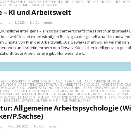
OMPETENZZENTRUM ARBEITSPSYCHOLOGIE
,
KÜNSTLICHE INTELLIGENZ
,
LIFE-DOM
ASCHINE-SYSTEME
,
UNCATEGORIZED
e – KI und Arbeitswelt
sy
Juni 5, 2023
No Comments
„Künstliche Intelligenz – ein sozialpartnerschaftliches Forschungsprojekt 
beitswelt“ leistet einen wichtigen Beitrag zu der gesellschaftlich notwen
m Einsatz von KI in der Arbeitswelt. „Als Gewerkschaft wollen wir mit den
erinnen und Arbeitnehmern den Einsatz Künstlicher Intelligenz so gestal
Zukunft Gute Arbeit für alle gibt. Nur wenn die […]
,
ALTERNSGERECHTE ARBEITSWELT
,
ARBEITSANALYSE
,
ARBEITSBEDINGUNGEN
,
LASTUNGEN
,
ARBEITSPLATZGESTALTUNG
,
ARBEITSPSYCHOLOGE
,
ARBEITSPSYCHOLO
CHOLOGIE BLOG
,
ARBEITSPSYCHOLOGIE SALZBURG
,
ARBEITSPSYCHOLOGIE-AUSBI
HERHEIT
,
DIGITALE ARBEITSWELT
,
DIGITALISIERUNG
,
DR.CHRISTIAN BLIND
,
ERGONO
G PSYCHISCHER BELASTUNGEN
,
FEHLBEANSPRUCHUNGEN
,
KOMPETENZZENTRUM
CHOLOGIE
,
LEITFADEN
,
MENSCH-MASCHINE-SYSTEME
,
PRÄVENTION
,
PSYCHOLOGIE
N
,
ROBOTER
,
STRESS
,
UNTERNEHMEN
,
WINFRIED HACKER
atur: Allgemeine Arbeitspsychologie (Wi
ker/P.Sachse)
sy
März 24, 2023
No Comments