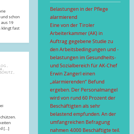
Belastungen in der Pflege
orie
alarmierend
 und schon
 aus 19
Eine von der Tiroler
 klingt fast
Arbeiterkammer (AK) in
Auftrag gegebene Studie zu
den Arbeitsbedingungen und -
belastungen im Gesundheits-
und Sozialbereich für AK-Chef
LOG
,
A
,
SSCHUTZ
,
Erwin Zangerl einen
„alarmierenden“ Befund
ergeben. Der Personalmangel
wird von rund 60 Prozent der
Beschäftigten als sehr
ei
belastend empfunden. An der
schützen.
umfangreichen Befragung
keiten
d […]
nahmen 4.000 Beschäftigte teil.