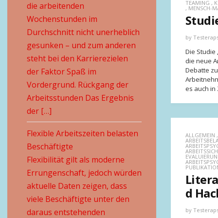
TEAMING
,
K
die arbeitenden
,
MENSCH-M
Studi
Wochenstunden im
Durchschnitt nicht unerheblich
by
Testerap
gesunken – und zum anderen
Die Studie 
steht bei den Karrierezielen
die neue Ar
Debatte zu
der Faktor Spaß im
Arbeitnehm
Vordergrund. Rückgang der
es auch in 
Arbeitsstunden Das Ergebnis
der […]
Flexible Arbeitszeiten belasten
ALLGEMEIN
ARBEITSBE
Beschäftigte
ARBEITSPSY
ARBEITSSIC
EVALUIERUN
Flexibilität gilt als moderne
ARBEITSPSY
PUBLIKATIO
Errungenschaft, jedoch würden
Liter
aktuelle Daten zeigen, dass
d Hac
viele Beschäftigte unter den
by
Testerap
daraus entstehenden