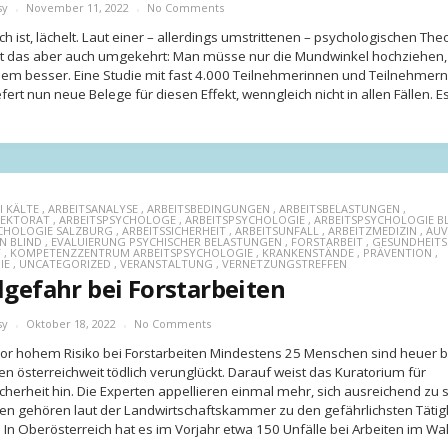
sy
November 11, 2022
No Comments
ch ist, lächelt. Laut einer – allerdings umstrittenen – psychologischen The
rt das aber auch umgekehrt: Man müsse nur die Mundwinkel hochziehen,
nem besser. Eine Studie mit fast 4.000 Teilnehmerinnen und Teilnehmern
fert nun neue Belege für diesen Effekt, wenngleich nicht in allen Fällen. Es
I KÄLTE
,
ARBEITSANALYSE
,
ARBEITSBEDINGUNGEN
,
ARBEITSBELASTUNGEN
,
PEKTORAT
,
ARBEITSPSYCHOLOGE
,
ARBEITSPSYCHOLOGIE
,
ARBEITSPSYCHOLOGIE B
CHOLOGIE SALZBURG
,
ARBEITSSICHERHEIT
,
ARBEITSUNFALL
,
ARBEITZMEDIZIN
,
AUV
N BLIND
,
EVALUIERUNG PSYCHISCHER BELASTUNGEN
,
FORSTARBEIT
,
GESUNDHEIT
T
,
KOMPETENZZENTRUM ARBEITSPSYCHOLOGIE
,
KRANKENSTÄNDE
,
PRÄVENTION
,
IE
,
UNCATEGORIZED
,
VERANSTALTUNG
,
VERNETZUNGSTREFFEN
lgefahr bei Forstarbeiten
sy
Oktober 18, 2022
No Comments
r hohem Risiko bei Forstarbeiten Mindestens 25 Menschen sind heuer b
en österreichweit tödlich verunglückt. Darauf weist das Kuratorium für
cherheit hin. Die Experten appellieren einmal mehr, sich ausreichend zu 
ten gehören laut der Landwirtschaftskammer zu den gefährlichsten Tätig
 In Oberösterreich hat es im Vorjahr etwa 150 Unfälle bei Arbeiten im Wal