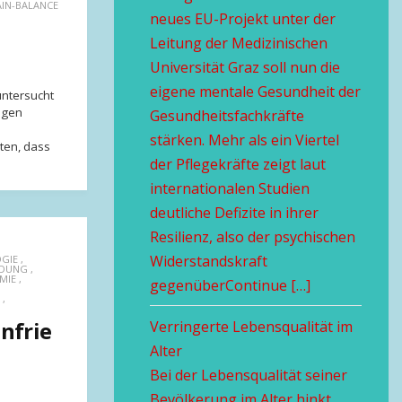
AIN-BALANCE
neues EU-Projekt unter der
Leitung der Medizinischen
Universität Graz soll nun die
eigene mentale Gesundheit der
untersucht
digen
Gesundheitsfachkräfte
stärken. Mehr als ein Viertel
ten, dass
der Pflegekräfte zeigt laut
internationalen Studien
deutliche Defizite in ihrer
Resilienz, also der psychischen
Widerstandskraft
GIE
,
LDUNG
,
MIE
,
gegenüberContinue […]
,
nfrie
Verringerte Lebensqualität im
Alter
Bei der Lebensqualität seiner
Bevölkerung im Alter hinkt