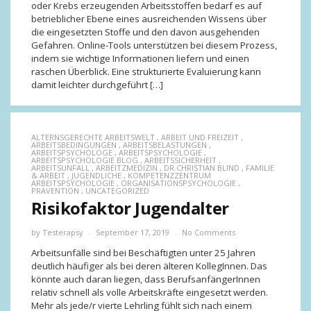
oder Krebs erzeugenden Arbeitsstoffen bedarf es auf
betrieblicher Ebene eines ausreichenden Wissens über
die eingesetzten Stoffe und den davon ausgehenden
Gefahren. Online-Tools unterstützen bei diesem Prozess,
indem sie wichtige Informationen liefern und einen
raschen Überblick. Eine strukturierte Evaluierung kann
damit leichter durchgeführt […]
ALTERNSGERECHTE ARBEITSWELT
,
ARBEIT UND FREIZEIT
,
ARBEITSBEDINGUNGEN
,
ARBEITSBELASTUNGEN
,
ARBEITSPSYCHOLOGE
,
ARBEITSPSYCHOLOGIE
,
ARBEITSPSYCHOLOGIE BLOG
,
ARBEITSSICHERHEIT
,
ARBEITSUNFALL
,
ARBEITZMEDIZIN
,
DR.CHRISTIAN BLIND
,
FAMILIE
& ARBEIT
,
JUGENDLICHE
,
KOMPETENZZENTRUM
ARBEITSPSYCHOLOGIE
,
ORGANISATIONSPSYCHOLOGIE
,
PRÄVENTION
,
UNCATEGORIZED
Risikofaktor Jugendalter
by
Testerapsy
September 17, 2019
No Comments
Arbeitsunfälle sind bei Beschäftigten unter 25 Jahren
deutlich häufiger als bei deren älteren KollegInnen. Das
könnte auch daran liegen, dass BerufsanfängerInnen
relativ schnell als volle Arbeitskräfte eingesetzt werden.
Mehr als jede/r vierte Lehrling fühlt sich nach einem