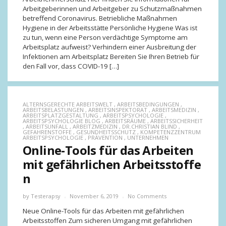
Arbeitgeberinnen und Arbeitgeber zu Schutzmaßnahmen
betreffend Coronavirus. Betriebliche Maßnahmen
Hygiene in der Arbeitsstätte Persönliche Hygiene Was ist
zu tun, wenn eine Person verdächtige Symptome am
Arbeitsplatz aufweist? Verhindern einer Ausbreitung der
Infektionen am Arbeitsplatz Bereiten Sie Ihren Betrieb für
den Fall vor, dass COVID-19 […]
ALTERNSGERECHTE ARBEITSWELT
,
ARBEITSBEDINGUNGEN
,
ARBEITSBELASTUNGEN
,
ARBEITSINSPEKTORAT
,
ARBEITSMEDIZIN
,
ARBEITSPLATZGESTALTUNG
,
ARBEITSPSYCHOLOGIE
,
ARBEITSPSYCHOLOGIE BLOG
,
ARBEITSRÄUME
,
ARBEITSSICHERHEIT
,
ARBEITSUNFALL
,
ARBEITZMEDIZIN
,
DR.CHRISTIAN BLIND
,
GEFAHRENSTOFFE
,
GESUNDHEITSSCHUTZ
,
KOMPETENZZENTRUM
ARBEITSPSYCHOLOGIE
,
PRÄVENTION
,
UNTERNEHMEN
Online-Tools für das Arbeiten
mit gefährlichen Arbeitsstoffe
n
by
Testerapsy
November 6, 2019
No Comments
Neue Online-Tools für das Arbeiten mit gefährlichen
Arbeitsstoffen Zum sicheren Umgang mit gefährlichen