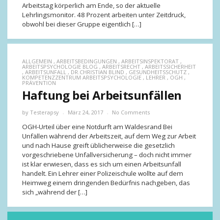
Arbeitstag körperlich am Ende, so der aktuelle
Lehrlingsmonitor. 48 Prozent arbeiten unter Zeitdruck,
obwohl bei dieser Gruppe eigentlich […]
ALLGEMEIN
,
ARBEITSBEDINGUNGEN
,
ARBEITSINSPEKTORAT
,
ARBEITSPSYCHOLOGIE BLOG
,
ARBEITSRECHT
,
ARBEITSSICHERHEIT
,
ARBEITSUNFALL
,
DR.CHRISTIAN BLIND
,
GESUNDHEITSSCHUTZ
,
KOMPETENZZENTRUM ARBEITSPSYCHOLOGIE
,
LEHRER
,
OGH
,
PRÄVENTION
Haftung bei Arbeitsunfällen
by
Testerapsy
März 24, 2017
No Comments
OGH-Urteil über eine Notdurft am Waldesrand Bei
Unfällen während der Arbeitszeit, auf dem Weg zur Arbeit
und nach Hause greift üblicherweise die gesetzlich
vorgeschriebene Unfallversicherung – doch nicht immer
ist klar erwiesen, dass es sich um einen Arbeitsunfall
handelt. Ein Lehrer einer Polizeischule wollte auf dem
Heimweg einem dringenden Bedürfnis nachgeben, das
sich „während der […]