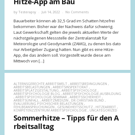
Hitze-App am Bau
by
Testerapsy
Juli 14, 2022
No Comments
Bauarbeiter können ab 32,5 Grad im Schatten hitzefrei
bekommen. Bisher war der Nachweis dafür schwierig.
Laut Gewerkschaft gelten die jeweils aktuellen Werte der
nächstgelegenen Messstelle der Zentralanstalt für
Meteorologie und Geodynamik (ZAMG), zu denen bis dato
nur Arbeitgeber Zugang hatten. Nun gibt es eine Hitze-
App, die das ändern soll. Vorgestellt wurde diese am
Mittwoch von […]
ALTERNSGERECHTE ARBEITSWELT
,
ARBEITSBEDINGUNGEN
,
ARBEITSBELASTUNGEN
,
ARBEITSINSPEKTORAT
,
ARBEITSPLATZGESTALTUNG
,
ARBEITSPSYCHOLOGE
,
ARBEITSPSYCHOLOGIE BLOG
,
ARBEITSPSYCHOLOGIE-AUSBILDUNG
,
ARBEITSPSYCHOLOGIE-SEMINAR
,
ARBEITSSICHERHEIT
,
ARBEITSUNFALL
,
ARBEITZMEDIZIN
,
DR.CHRISTIAN BLIND
,
EVALUIERUNG PSYCHISCHER BELASTUNGEN
,
FEHLBEANSPRUCHUNGEN
,
GESUNDHEITSSCHUTZ
,
HITZEARBEIT
,
KOMPETENZZENTRUM ARBEITSPSYCHOLOGIE
,
UNCATEGORIZED
Sommerhitze – Tipps für den A
rbeitsalltag