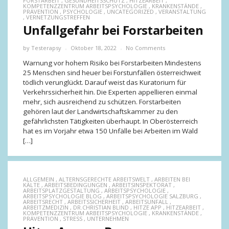
FORSTARBEIT
,
GESUNDHEITSSCHUTZ
,
HITZEARBEIT
,
KOMPETENZZENTRUM ARBEITSPSYCHOLOGIE
,
KRANKENSTÄNDE
,
PRÄVENTION
,
PSYCHOLOGIE
,
UNCATEGORIZED
,
VERANSTALTUNG
,
VERNETZUNGSTREFFEN
Unfallgefahr bei Forstarbeiten
by
Testerapsy
Oktober 18, 2022
No Comments
Warnung vor hohem Risiko bei Forstarbeiten Mindestens
25 Menschen sind heuer bei Forstunfällen österreichweit
tödlich verunglückt. Darauf weist das Kuratorium für
Verkehrssicherheit hin. Die Experten appellieren einmal
mehr, sich ausreichend zu schützen. Forstarbeiten
gehören laut der Landwirtschaftskammer zu den
gefährlichsten Tätigkeiten überhaupt. In Oberösterreich
hat es im Vorjahr etwa 150 Unfälle bei Arbeiten im Wald
[…]
ALLGEMEIN
,
ALTERNSGERECHTE ARBEITSWELT
,
ARBEITEN BEI
KÄLTE
,
ARBEITSBEDINGUNGEN
,
ARBEITSINSPEKTORAT
,
ARBEITSPLATZGESTALTUNG
,
ARBEITSPSYCHOLOGIE
,
ARBEITSPSYCHOLOGIE BLOG
,
ARBEITSPSYCHOLOGIE SALZBURG
,
ARBEITSRECHT
,
ARBEITSSICHERHEIT
,
ARBEITSUNFALL
,
ARBEITZMEDIZIN
,
DR.CHRISTIAN BLIND
,
HITZE APP
,
HITZEARBEIT
,
KOMPETENZZENTRUM ARBEITSPSYCHOLOGIE
,
KRANKENSTÄNDE
,
PRÄVENTION
,
STRESS
,
UNTERNEHMEN