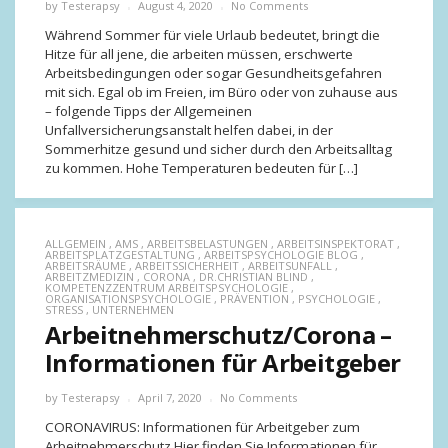
by
Testerapsy
August 4, 2020
No Comments
Während Sommer für viele Urlaub bedeutet, bringt die
Hitze für all jene, die arbeiten müssen, erschwerte
Arbeitsbedingungen oder sogar Gesundheitsgefahren
mit sich. Egal ob im Freien, im Büro oder von zuhause aus
– folgende Tipps der Allgemeinen
Unfallversicherungsanstalt helfen dabei, in der
Sommerhitze gesund und sicher durch den Arbeitsalltag
zu kommen. Hohe Temperaturen bedeuten für […]
ALLGEMEIN
,
AMS
,
ARBEITSBELASTUNGEN
,
ARBEITSINSPEKTORAT
,
ARBEITSPLATZGESTALTUNG
,
ARBEITSPSYCHOLOGIE BLOG
,
ARBEITSRÄUME
,
ARBEITSSICHERHEIT
,
ARBEITSUNFALL
,
ARBEITZMEDIZIN
,
CORONA
,
DR.CHRISTIAN BLIND
,
KOMPETENZZENTRUM ARBEITSPSYCHOLOGIE
,
ORGANISATIONSPSYCHOLOGIE
,
PRÄVENTION
,
PSYCHOLOGIE
,
STRESS
,
UNTERNEHMEN
Arbeitnehmerschutz/Corona –
Informationen für Arbeitgeber
by
Testerapsy
April 7, 2020
No Comments
CORONAVIRUS: Informationen für Arbeitgeber zum
Arbeitnehmerschutz Hier finden Sie Informationen für