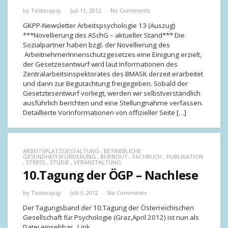
by
Testerapsy
Juli 11, 2012
No Comments
GKPP-Newsletter Arbeitspsychologie 13 (Auszug)
***Novellierung des ASchG – aktueller Stand*** Die
Sozialpartner haben bzgl. der Novellierung des
ArbeitnehmerInnenschutzgesetzes eine Einigung erzielt,
der Gesetzesentwurf wird laut Informationen des
Zentralarbeitsinspektorates des BMASK derzeit erarbeitet
und dann zur Begutachtung freigegeben. Sobald der
Gesetztesentwurf vorliegt, werden wir selbstverständlich
ausführlich berichten und eine Stellungnahme verfassen.
Detaillierte Vorinformationen von offizieller Seite […]
ARBEITSPLATZGESTALTUNG
,
BETRIEBLICHE
GESUNDHEITSFÖRDERUNG
,
BURNOUT
,
FACHBUCH
,
PUBLIKATION
,
STRESS
,
STUDIE
,
VERANSTALTUNG
10.Tagung der ÖGP – Nachlese
by
Testerapsy
Juli 3, 2012
No Comments
Der Tagungsband der 10.Tagung der Österreichischen
Gesellschaft für Psychologie (Graz,April 2012) ist nun als
Datei einsehbar. Link