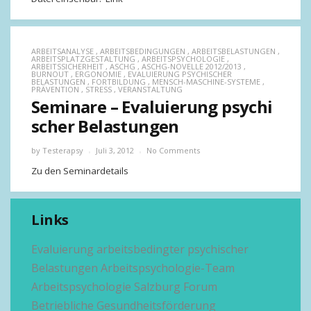
ARBEITSANALYSE
,
ARBEITSBEDINGUNGEN
,
ARBEITSBELASTUNGEN
,
ARBEITSPLATZGESTALTUNG
,
ARBEITSPSYCHOLOGIE
,
ARBEITSSICHERHEIT
,
ASCHG
,
ASCHG-NOVELLE 2012/2013
,
BURNOUT
,
ERGONOMIE
,
EVALUIERUNG PSYCHISCHER
BELASTUNGEN
,
FORTBILDUNG
,
MENSCH-MASCHINE-SYSTEME
,
PRÄVENTION
,
STRESS
,
VERANSTALTUNG
Seminare – Evaluierung psychi
scher Belastungen
by
Testerapsy
Juli 3, 2012
No Comments
Zu den Seminardetails
Links
Evaluierung arbeitsbedingter psychischer
Belastungen
Arbeitspsychologie-Team
Arbeitspsychologie Salzburg
Forum
Betriebliche Gesundheitsförderung