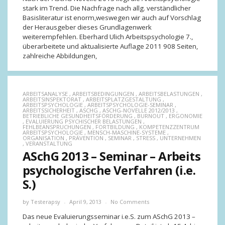
stark im Trend. Die Nachfrage nach allg. verständlicher
Basisliteratur ist enorm,weswegen wir auch auf Vorschlag
der Herausgeber dieses Grundlagenwerk
weiterempfehlen. Eberhard Ulich Arbeitspsychologie 7.,
überarbeitete und aktualisierte Auflage 2011 908 Seiten,
zahlreiche Abbildungen,
ARBEITSANALYSE
,
ARBEITSBEDINGUNGEN
,
ARBEITSBELASTUNGEN
,
ARBEITSINSPEKTORAT
,
ARBEITSPLATZGESTALTUNG
,
ARBEITSPSYCHOLOGIE
,
ARBEITSPSYCHOLOGIE-SEMINAR
,
ARBEITSSICHERHEIT
,
ASCHG
,
ASCHG-NOVELLE 2012/2013
,
BETRIEBLICHE GESUNDHEITSFÖRDERUNG
,
BURNOUT
,
ERGONOMIE
,
EVALUIERUNG PSYCHISCHER BELASTUNGEN
,
FEHLBEANSPRUCHUNGEN
,
FORTBILDUNG
,
KOMPETENZZENTRUM
ARBEITSPSYCHOLOGIE
,
MENSCH-MASCHINE-SYSTEME
,
ORGANISATION
,
PRÄVENTION
,
SEMINAR
,
STRESS
,
UNTERNEHMEN
,
VERANSTALTUNG
ASchG 2013 – Seminar – Arbeits
psychologische Verfahren (i.e.
S.)
by
Testerapsy
April 9, 2013
No Comments
Das neue Evaluierungsseminar i.e.S. zum ASchG 2013 –