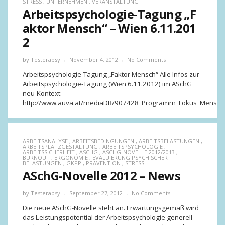
STRESS
,
UNTERNEHMEN
,
VERANSTALTUNG
Arbeitspsychologie-Tagung „F
aktor Mensch“ – Wien 6.11.201
2
by
Testerapsy
November 4, 2012
No Comments
Arbeitspsychologie-Tagung „Faktor Mensch“ Alle Infos zur
Arbeitspsychologie-Tagung (Wien 6.11.2012) im ASchG
neu-Kontext:
http://www.auva.at/mediaDB/907428_Programm_Fokus_Mensch_I
ARBEITSANALYSE
,
ARBEITSBEDINGUNGEN
,
ARBEITSBELASTUNGEN
,
ARBEITSPLATZGESTALTUNG
,
ARBEITSPSYCHOLOGIE
,
ARBEITSSICHERHEIT
,
ASCHG
,
ASCHG-NOVELLE 2012/2013
,
BURNOUT
,
ERGONOMIE
,
EVALUIERUNG PSYCHISCHER
BELASTUNGEN
,
GKPP
,
PRÄVENTION
,
STRESS
ASchG-Novelle 2012 – News
by
Testerapsy
September 27, 2012
No Comments
Die neue ASchG-Novelle steht an. Erwartungsgemäß wird
das Leistungspotential der Arbeitspsychologie generell