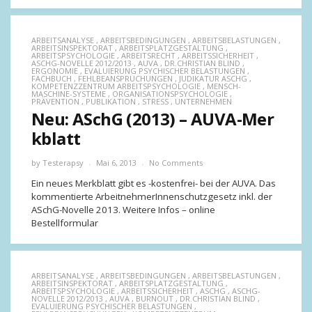
ARBEITSANALYSE
,
ARBEITSBEDINGUNGEN
,
ARBEITSBELASTUNGEN
,
ARBEITSINSPEKTORAT
,
ARBEITSPLATZGESTALTUNG
,
ARBEITSPSYCHOLOGIE
,
ARBEITSRECHT
,
ARBEITSSICHERHEIT
,
ASCHG-NOVELLE 2012/2013
,
AUVA
,
DR.CHRISTIAN BLIND
,
ERGONOMIE
,
EVALUIERUNG PSYCHISCHER BELASTUNGEN
,
FACHBUCH
,
FEHLBEANSPRUCHUNGEN
,
JUDIKATUR ASCHG
,
KOMPETENZZENTRUM ARBEITSPSYCHOLOGIE
,
MENSCH-
MASCHINE-SYSTEME
,
ORGANISATIONSPSYCHOLOGIE
,
PRÄVENTION
,
PUBLIKATION
,
STRESS
,
UNTERNEHMEN
Neu: ASchG (2013) – AUVA-Mer
kblatt
by
Testerapsy
Mai 6, 2013
No Comments
Ein neues Merkblatt gibt es -kostenfrei- bei der AUVA. Das
kommentierte ArbeitnehmerInnenschutzgesetz inkl. der
ASchG-Novelle 2013. Weitere Infos – online
Bestellformular
ARBEITSANALYSE
,
ARBEITSBEDINGUNGEN
,
ARBEITSBELASTUNGEN
,
ARBEITSINSPEKTORAT
,
ARBEITSPLATZGESTALTUNG
,
ARBEITSPSYCHOLOGIE
,
ARBEITSSICHERHEIT
,
ASCHG
,
ASCHG-
NOVELLE 2012/2013
,
AUVA
,
BURNOUT
,
DR.CHRISTIAN BLIND
,
EVALUIERUNG PSYCHISCHER BELASTUNGEN
,