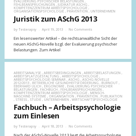
EVALUIERUNG PSYCHISCHER BELASTUNGEN
,
FEHLBEANSPRUCHUNGEN
,
JUDIKATUR ASCHG
,
KOMPETENZZENTRUM ARBEITSPSYCHOLOGIE
,
ORGANISATIONSPSYCHOLOGIE
,
PRÄVENTION
,
UNTERNEHMEN
Juristik zum ASchG 2013
by
Testerapsy
April 19, 2013
No Comments
Ein lesenswerter Artikel – die rechtsanwaltliche Sicht der
neuen ASchG-Novelle bzgl. der Evaluierung psychischer
Belastungen. Zum Artikel
ARBEITSANALYSE
,
ARBEITSBEDINGUNGEN
,
ARBEITSBELASTUNGEN
,
ARBEITSPLATZGESTALTUNG
,
ARBEITSPSYCHOLOGIE
,
ARBEITSPSYCHOLOGIE-SEMINAR
,
ASCHG
,
ASCHG-NOVELLE
2012/2013
,
BETRIEBLICHE GESUNDHEITSFÖRDERUNG
,
BURNOUT
,
EBERHARD ULICH
,
ERGONOMIE
,
EVALUIERUNG PSYCHISCHER
BELASTUNGEN
,
FACHBUCH
,
FEHLBEANSPRUCHUNGEN
,
KOMPETENZZENTRUM ARBEITSPSYCHOLOGIE
,
MENSCH-
MASCHINE-SYSTEME
,
ORGANISATION
,
PRÄVENTION
,
PUBLIKATION
,
STRESS
,
STUDIE
,
UNTERNEHMEN
,
WIRTSCHAFTSPSYCHOLOGIE
Fachbuch – Arbeitspsychologie
zum Einlesen
by
Testerapsy
April 18, 2013
No Comments
Nach der ASchG-Novelle 2013 liegt die Arbeitspsychologie