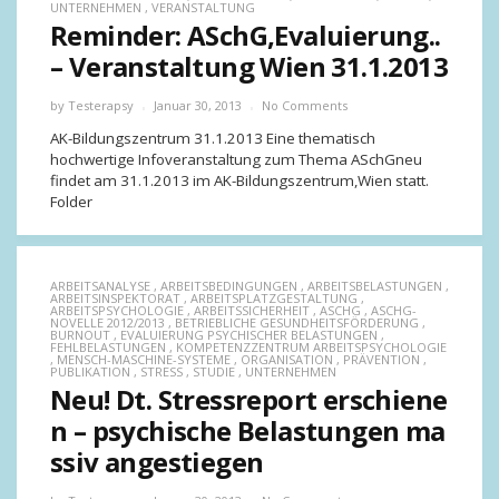
UNTERNEHMEN
,
VERANSTALTUNG
Reminder: ASchG,Evaluierung..
– Veranstaltung Wien 31.1.2013
by
Testerapsy
Januar 30, 2013
No Comments
AK-Bildungszentrum 31.1.2013 Eine thematisch
hochwertige Infoveranstaltung zum Thema ASchGneu
findet am 31.1.2013 im AK-Bildungszentrum,Wien statt.
Folder
ARBEITSANALYSE
,
ARBEITSBEDINGUNGEN
,
ARBEITSBELASTUNGEN
,
ARBEITSINSPEKTORAT
,
ARBEITSPLATZGESTALTUNG
,
ARBEITSPSYCHOLOGIE
,
ARBEITSSICHERHEIT
,
ASCHG
,
ASCHG-
NOVELLE 2012/2013
,
BETRIEBLICHE GESUNDHEITSFÖRDERUNG
,
BURNOUT
,
EVALUIERUNG PSYCHISCHER BELASTUNGEN
,
FEHLBELASTUNGEN
,
KOMPETENZZENTRUM ARBEITSPSYCHOLOGIE
,
MENSCH-MASCHINE-SYSTEME
,
ORGANISATION
,
PRÄVENTION
,
PUBLIKATION
,
STRESS
,
STUDIE
,
UNTERNEHMEN
Neu! Dt. Stressreport erschiene
n – psychische Belastungen ma
ssiv angestiegen