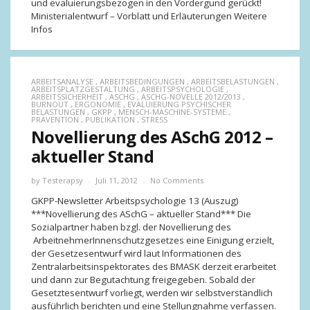
und evaluierungsbezogen in den Vordergund gerückt!
Ministerialentwurf – Vorblatt und Erläuterungen Weitere
Infos
ARBEITSANALYSE
,
ARBEITSBEDINGUNGEN
,
ARBEITSBELASTUNGEN
,
ARBEITSPLATZGESTALTUNG
,
ARBEITSPSYCHOLOGIE
,
ARBEITSSICHERHEIT
,
ASCHG
,
ASCHG-NOVELLE 2012/2013
,
BURNOUT
,
ERGONOMIE
,
EVALUIERUNG PSYCHISCHER
BELASTUNGEN
,
GKPP
,
MENSCH-MASCHINE-SYSTEME
,
PRÄVENTION
,
PUBLIKATION
,
STRESS
Novellierung des ASchG 2012 –
aktueller Stand
by
Testerapsy
Juli 11, 2012
No Comments
GKPP-Newsletter Arbeitspsychologie 13 (Auszug)
***Novellierung des ASchG – aktueller Stand*** Die
Sozialpartner haben bzgl. der Novellierung des
ArbeitnehmerInnenschutzgesetzes eine Einigung erzielt,
der Gesetzesentwurf wird laut Informationen des
Zentralarbeitsinspektorates des BMASK derzeit erarbeitet
und dann zur Begutachtung freigegeben. Sobald der
Gesetztesentwurf vorliegt, werden wir selbstverständlich
ausführlich berichten und eine Stellungnahme verfassen.