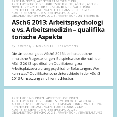
ARBEITSMEDIZIN
,
ARBEITSPLATZGESTALTUNG
,
ARBEITSPSYCHOLOGIE
,
ARBEITSSICHERHEIT
,
ASCHG
,
ASCHG-
NOVELLE 2012/2013
,
DR.CHRISTIAN BLIND
,
EVALUIERUNG
PSYCHISCHER BELASTUNGEN
,
FEHLBEANSPRUCHUNGEN
,
KOMPETENZZENTRUM ARBEITSPSYCHOLOGIE
,
ORGANISATIONSPSYCHOLOGIE
,
PRÄVENTION
,
UNTERNEHMEN
ASchG 2013: Arbeitspsychologi
e vs. Arbeitsmedizin – qualifika
torische Aspekte
by
Testerapsy
Mai 27, 2013
No Comments
Die Umsetzung des ASchG 2013 beinhaltet etliche
inhaltliche Fragestellungen. Beispielsweise die nach der
ASchG 2013-spezifischen Qualifizierung zur
Arbeitsplatzevaluierung psychischer Belastungen. Wer
kann was? Qualifikatorische Unterschiede in der ASchG
2013-Umsetzung sind hier nachlesbar.
ARBEITSBEDINGUNGEN
,
ARBEITSBELASTUNGEN
,
ARBEITSPSYCHOLOGIE
,
ARBEITSPSYCHOLOGIE SALZBURG
,
ASCHG-NOVELLE 2012/2013
,
DR.CHRISTIAN BLIND
,
EVALUIERUNG
PSYCHISCHER BELASTUNGEN
,
FORTBILDUNG
,
GKPP
,
KOMPETENZZENTRUM ARBEITSPSYCHOLOGIE
,
ORGANISATIONSPSYCHOLOGIE
,
PRÄVENTION
,
VERANSTALTUNG