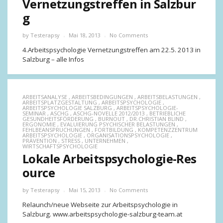
Vernetzungstreffen in Salzbur
g
by
Testerapsy
Mai 18, 2013
No Comments
4.Arbeitspsychologie Vernetzungstreffen am 22.5. 2013 in
Salzburg – alle Infos
ARBEITSANALYSE
,
ARBEITSBEDINGUNGEN
,
ARBEITSBELASTUNGEN
,
ARBEITSPLATZGESTALTUNG
,
ARBEITSPSYCHOLOGIE
,
ARBEITSPSYCHOLOGIE SALZBURG
,
ARBEITSPSYCHOLOGIE-
SEMINAR
,
ASCHG
,
ASCHG-NOVELLE 2012/2013
,
BETRIEBLICHE
GESUNDHEITSFÖRDERUNG
,
BURNOUT
,
DR.CHRISTIAN BLIND
,
ERGONOMIE
,
EVALUIERUNG PSYCHISCHER BELASTUNGEN
,
FEHLBEANSPRUCHUNGEN
,
FORTBILDUNG
,
KOMPETENZZENTRUM
ARBEITSPSYCHOLOGIE
,
ORGANISATIONSPSYCHOLOGIE
,
PRÄVENTION
,
STRESS
,
UNTERNEHMEN
,
WIRTSCHAFTSPSYCHOLOGIE
Lokale Arbeitspsychologie-Res
ource
by
Testerapsy
Mai 15, 2013
No Comments
Relaunch/neue Webseite zur Arbeitspsychologie in
Salzburg. www.arbeitspsychologie-salzburg-team.at