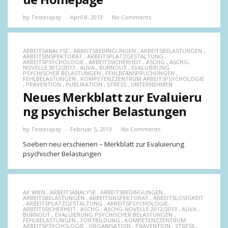
by
Testerapsy
April 8, 2013
No Comments
ARBEITSANALYSE
,
ARBEITSBEDINGUNGEN
,
ARBEITSBELASTUNGEN
,
ARBEITSINSPEKTORAT
,
ARBEITSPLATZGESTALTUNG
,
ARBEITSPSYCHOLOGIE
,
ARBEITSSICHERHEIT
,
ASCHG
,
ASCHG-
NOVELLE 2012/2013
,
AUVA
,
BURNOUT
,
EVALUIERUNG
PSYCHISCHER BELASTUNGEN
,
FEHLBEANSPRUCHUNGEN
,
FEHLBELASTUNGEN
,
KOMPETENZZENTRUM ARBEITSPSYCHOLOGIE
,
PRÄVENTION
,
PUBLIKATION
,
STRESS
,
UNTERNEHMEN
Neues Merkblatt zur Evaluieru
ng psychischer Belastungen
by
Testerapsy
Februar 5, 2013
No Comments
Soeben neu erschienen – Merkblatt zur Evaluierung
psychischer Belastungen
AK WIEN
,
ARBEITSANALYSE
,
ARBEITSBEDINGUNGEN
,
ARBEITSBELASTUNGEN
,
ARBEITSINSPEKTORAT
,
ARBEITSLOSIGKEIT
,
ARBEITSPLATZGESTALTUNG
,
ARBEITSPSYCHOLOGIE
,
ARBEITSSICHERHEIT
,
ASCHG
,
ASCHG-NOVELLE 2012/2013
,
AUVA
,
BURNOUT
,
EVALUIERUNG PSYCHISCHER BELASTUNGEN
,
FEHLBELASTUNGEN
,
FORTBILDUNG
,
KOMPETENZZENTRUM
ARBEITSPSYCHOLOGIE
,
ORGANISATION
,
PRÄVENTION
,
STRESS
,