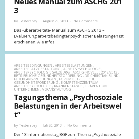
Neues Manual zum ASCHG 201
3
by
Testerapsy
August 28, 2013
No Comments
Das -überarbeitete- Manual zum ASCHG 2013 –
Evaluierung arbeitsbedingter psychischer Belastungen ist
erschienen. Alle Infos
ARBEITSBEDINGUNGEN
,
ARBEITSBELASTUNGEN
,
ARBEITSPLATZGESTALTUNG
,
ARBEITSPSYCHOLOGIE
,
ARBEITSPSYCHOLOGIE SALZBURG
,
ASCHG-NOVELLE 2012/2013
,
BETRIEBLICHE GESUNDHEITSFÖRDERUNG
,
DR.CHRISTIAN BLIND
,
FEHLBEANSPRUCHUNGEN
,
FORUM BETRIEBLICHE
GESUNDHEITSFÖRDERUNG
,
KOMPETENZZENTRUM
ARBEITSPSYCHOLOGIE
,
KRANKENSTÄNDE
,
PRÄVENTION
,
UNTERNEHMEN
,
VERANSTALTUNG
Tagungsthema „Psychosoziale
Belastungen in der Arbeitswel
t“
by
Testerapsy
Juli 20, 2013
No Comments
Der 18.Informationstag BGF zum Thema „Psychosoziale