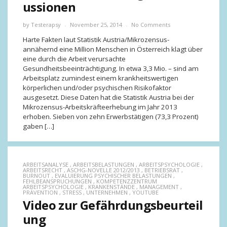
ussionen
by
Testerapsy
November 25, 2014
No Comments
Harte Fakten laut Statistik Austria/Mikrozensus-
annähernd eine Million Menschen in Österreich klagt über
eine durch die Arbeit verursachte
Gesundheitsbeeinträchtigung. In etwa 3,3 Mio. – sind am
Arbeitsplatz zumindest einem krankheitswertigen
körperlichen und/oder psychischen Risikofaktor
ausgesetzt. Diese Daten hat die Statistik Austria bei der
Mikrozensus-Arbeitskräfteerhebung im Jahr 2013
erhoben. Sieben von zehn Erwerbstätigen (73,3 Prozent)
gaben […]
ARBEITSANALYSE
,
ARBEITSBELASTUNGEN
,
ARBEITSPSYCHOLOGIE
,
ARBEITSRECHT
,
ASCHG-NOVELLE 2012/2013
,
BETRIEBSRAT
,
BURNOUT
,
EVALUIERUNG PSYCHISCHER BELASTUNGEN
,
FEHLBEANSPRUCHUNGEN
,
KOMPETENZZENTRUM
ARBEITSPSYCHOLOGIE
,
KRANKENSTÄNDE
,
MANAGEMENT
,
PRÄVENTION
,
STRESS
,
UNTERNEHMEN
,
YOUTUBE
Video zur Gefährdungsbeurteil
ung