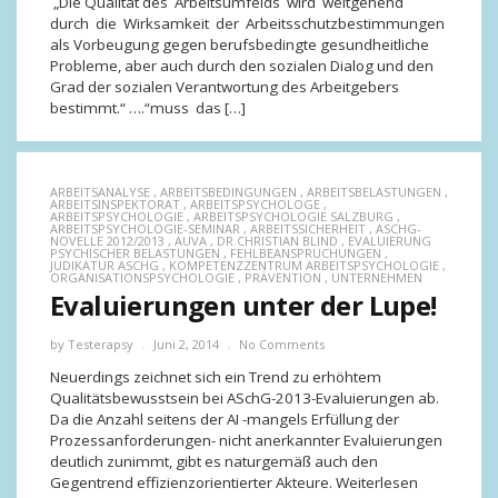
„Die Qualität des Arbeitsumfelds wird weitgehend
durch die Wirksamkeit der Arbeitsschutzbestimmungen
als Vorbeugung gegen berufsbedingte gesundheitliche
Probleme, aber auch durch den sozialen Dialog und den
Grad der sozialen Verantwortung des Arbeitgebers
bestimmt.“ ….“muss das […]
ARBEITSANALYSE
,
ARBEITSBEDINGUNGEN
,
ARBEITSBELASTUNGEN
,
ARBEITSINSPEKTORAT
,
ARBEITSPSYCHOLOGE
,
ARBEITSPSYCHOLOGIE
,
ARBEITSPSYCHOLOGIE SALZBURG
,
ARBEITSPSYCHOLOGIE-SEMINAR
,
ARBEITSSICHERHEIT
,
ASCHG-
NOVELLE 2012/2013
,
AUVA
,
DR.CHRISTIAN BLIND
,
EVALUIERUNG
PSYCHISCHER BELASTUNGEN
,
FEHLBEANSPRUCHUNGEN
,
JUDIKATUR ASCHG
,
KOMPETENZZENTRUM ARBEITSPSYCHOLOGIE
,
ORGANISATIONSPSYCHOLOGIE
,
PRÄVENTION
,
UNTERNEHMEN
Evaluierungen unter der Lupe!
by
Testerapsy
Juni 2, 2014
No Comments
Neuerdings zeichnet sich ein Trend zu erhöhtem
Qualitätsbewusstsein bei ASchG-2013-Evaluierungen ab.
Da die Anzahl seitens der AI -mangels Erfüllung der
Prozessanforderungen- nicht anerkannter Evaluierungen
deutlich zunimmt, gibt es naturgemäß auch den
Gegentrend effizienzorientierter Akteure. Weiterlesen