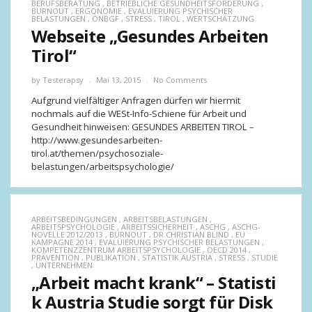
BERUFSBERATUNG
,
BETRIEBLICHE GESUNDHEITSFÖRDERUNG
,
BURNOUT
,
ERGONOMIE
,
EVALUIERUNG PSYCHISCHER
BELASTUNGEN
,
ÖNBGF
,
STRESS
,
TIROL
,
WERTSCHÄTZUNG
Webseite „Gesundes Arbeiten
Tirol“
by
Testerapsy
Mai 13, 2015
No Comments
Aufgrund vielfältiger Anfragen dürfen wir hiermit
nochmals auf die WESt-Info-Schiene für Arbeit und
Gesundheit hinweisen: GESUNDES ARBEITEN TIROL –
http://www.gesundesarbeiten-
tirol.at/themen/psychosoziale-
belastungen/arbeitspsychologie/
ARBEITSBEDINGUNGEN
,
ARBEITSBELASTUNGEN
,
ARBEITSPSYCHOLOGIE
,
ARBEITSSICHERHEIT
,
ASCHG
,
ASCHG-
NOVELLE 2012/2013
,
BURNOUT
,
DR.CHRISTIAN BLIND
,
EU
KAMPAGNE 2014
,
EVALUIERUNG PSYCHISCHER BELASTUNGEN
,
KOMPETENZZENTRUM ARBEITSPSYCHOLOGIE
,
OECD 2014
,
PRÄVENTION
,
PUBLIKATION
,
STATISTIK AUSTRIA
,
STRESS
,
STUDIE
,
UNTERNEHMEN
„Arbeit macht krank“ – Statisti
k Austria Studie sorgt für Disk