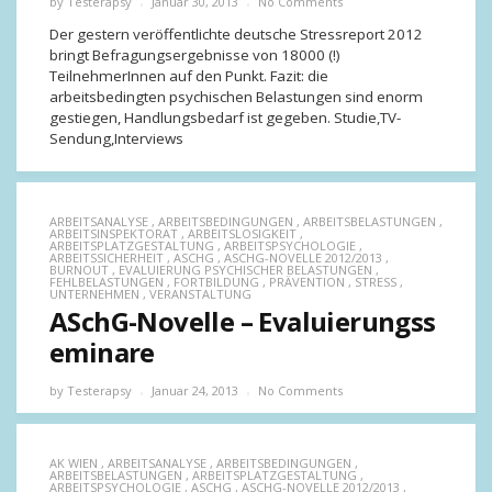
by
Testerapsy
Januar 30, 2013
No Comments
Der gestern veröffentlichte deutsche Stressreport 2012
bringt Befragungsergebnisse von 18000 (!)
TeilnehmerInnen auf den Punkt. Fazit: die
arbeitsbedingten psychischen Belastungen sind enorm
gestiegen, Handlungsbedarf ist gegeben. Studie,TV-
Sendung,Interviews
ARBEITSANALYSE
,
ARBEITSBEDINGUNGEN
,
ARBEITSBELASTUNGEN
,
ARBEITSINSPEKTORAT
,
ARBEITSLOSIGKEIT
,
ARBEITSPLATZGESTALTUNG
,
ARBEITSPSYCHOLOGIE
,
ARBEITSSICHERHEIT
,
ASCHG
,
ASCHG-NOVELLE 2012/2013
,
BURNOUT
,
EVALUIERUNG PSYCHISCHER BELASTUNGEN
,
FEHLBELASTUNGEN
,
FORTBILDUNG
,
PRÄVENTION
,
STRESS
,
UNTERNEHMEN
,
VERANSTALTUNG
ASchG-Novelle – Evaluierungss
eminare
by
Testerapsy
Januar 24, 2013
No Comments
AK WIEN
,
ARBEITSANALYSE
,
ARBEITSBEDINGUNGEN
,
ARBEITSBELASTUNGEN
,
ARBEITSPLATZGESTALTUNG
,
ARBEITSPSYCHOLOGIE
,
ASCHG
,
ASCHG-NOVELLE 2012/2013
,