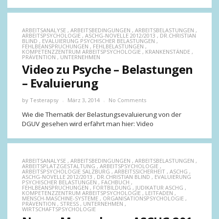
ARBEITSANALYSE
,
ARBEITSBEDINGUNGEN
,
ARBEITSBELASTUNGEN
,
ARBEITSPSYCHOLOGIE
,
ASCHG-NOVELLE 2012/2013
,
DR.CHRISTIAN
BLIND
,
EVALUIERUNG PSYCHISCHER BELASTUNGEN
,
FEHLBEANSPRUCHUNGEN
,
FEHLBELASTUNGEN
,
KOMPETENZZENTRUM ARBEITSPSYCHOLOGIE
,
KRANKENSTÄNDE
,
PRÄVENTION
,
UNTERNEHMEN
Video zu Psyche – Belastungen
– Evaluierung
by
Testerapsy
März 3, 2014
No Comments
Wie die Thematik der Belastungsevaluierung von der
DGUV gesehen wird erfährt man hier: Video
ARBEITSANALYSE
,
ARBEITSBEDINGUNGEN
,
ARBEITSBELASTUNGEN
,
ARBEITSPLATZGESTALTUNG
,
ARBEITSPSYCHOLOGIE
,
ARBEITSPSYCHOLOGIE SALZBURG
,
ARBEITSSICHERHEIT
,
ASCHG
,
ASCHG-NOVELLE 2012/2013
,
DR.CHRISTIAN BLIND
,
EVALUIERUNG
PSYCHISCHER BELASTUNGEN
,
FACHBUCH
,
FEHLBEANSPRUCHUNGEN
,
FORTBILDUNG
,
JUDIKATUR ASCHG
,
KOMPETENZZENTRUM ARBEITSPSYCHOLOGIE
,
LEITFADEN
,
MENSCH-MASCHINE-SYSTEME
,
ORGANISATIONSPSYCHOLOGIE
,
PRÄVENTION
,
STRESS
,
UNTERNEHMEN
,
WIRTSCHAFTSPSYCHOLOGIE