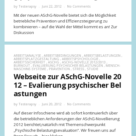
by
Testerapsy
Juni 22, 2012
No Comments
Mit der neuen ASchG-Novelle bietet sich die Möglichkeit
betriebliche Prävention und Effizienzsteigerung zu
kombinieren – auf die Wahl der Mittel kommt es an! Zur
Diskussion
ARBEITSANALYSE
,
ARBEITSBEDINGUNGEN
,
ARBEITSBELASTUNGEN
,
ARBEITSPLATZGESTALTUNG
,
ARBEITSPSYCHOLOGIE
,
ARBEITSSICHERHEIT
,
ASCHG
,
ASCHG-NOVELLE 2012/2013
,
BURNOUT
,
EVALUIERUNG PSYCHISCHER BELASTUNGEN
,
MENSCH-
MASCHINE-SYSTEME
,
PRÄVENTION
,
STRESS
,
STUDIE
Webseite zur ASchG-Novelle 20
12 – Evalierung psychischer Bel
astungen
by
Testerapsy
Juni 20, 2012
No Comments
Auf dieser Infoschiene wird ab sofort kontinuierlich über
die betrieblichen Anforderungen der ASchG-Novellierung
2012 berichtet,natürlich mit Themenschwerpunkt
„Psychische Belastungsevaluation“. Wir freuen uns auf