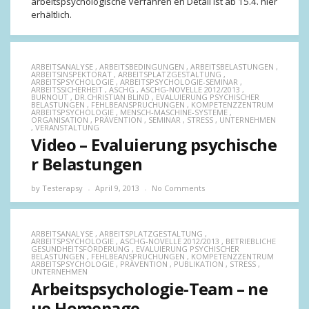
arbeitspsychologische Verfahren en Detail ist ab 15.4. hier
erhältlich.
ARBEITSANALYSE
,
ARBEITSBEDINGUNGEN
,
ARBEITSBELASTUNGEN
,
ARBEITSINSPEKTORAT
,
ARBEITSPLATZGESTALTUNG
,
ARBEITSPSYCHOLOGIE
,
ARBEITSPSYCHOLOGIE-SEMINAR
,
ARBEITSSICHERHEIT
,
ASCHG
,
ASCHG-NOVELLE 2012/2013
,
BURNOUT
,
DR.CHRISTIAN BLIND
,
EVALUIERUNG PSYCHISCHER
BELASTUNGEN
,
FEHLBEANSPRUCHUNGEN
,
KOMPETENZZENTRUM
ARBEITSPSYCHOLOGIE
,
MENSCH-MASCHINE-SYSTEME
,
ORGANISATION
,
PRÄVENTION
,
SEMINAR
,
STRESS
,
UNTERNEHMEN
,
VERANSTALTUNG
Video – Evaluierung psychische
r Belastungen
by
Testerapsy
April 9, 2013
No Comments
ARBEITSANALYSE
,
ARBEITSPLATZGESTALTUNG
,
ARBEITSPSYCHOLOGIE
,
ASCHG-NOVELLE 2012/2013
,
BETRIEBLICHE
GESUNDHEITSFÖRDERUNG
,
EVALUIERUNG PSYCHISCHER
BELASTUNGEN
,
FEHLBEANSPRUCHUNGEN
,
KOMPETENZZENTRUM
ARBEITSPSYCHOLOGIE
,
PRÄVENTION
,
PUBLIKATION
,
STRESS
,
UNTERNEHMEN
Arbeitspsychologie-Team – ne
ue Homepage