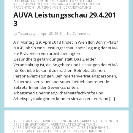
FEHLBEANSPRUCHUNGEN
,
KOMPETENZZENTRUM
ARBEITSPSYCHOLOGIE
,
ORGANISATIONSPSYCHOLOGIE
,
PRÄVENTION
,
UNTERNEHMEN
,
VERANSTALTUNG
AUVA Leistungsschau 29.4.201
3
by
Testerapsy
April 23, 2013
No Comments
Am Montag, 29. April 2013 findet in Wien (Joh.Böhm-Platz1
/ÖGB) ab 9h eine Leistungsschau samt Tagung der AUVA
zur Prävention von arbeitsbedingten
Gesundheitsgefährdungen statt. Das Ziel der
Veranstaltung ist, die Angebote und Leistungen der AUVA
für Betriebe bekannt zu machen. BetriebsrätInnen,
Personalvertretungen, Behindertenvertrauenspersonen,
Sicherheitsvertrauenspersonen,betriebsbetreuende
SekretärInnen der Gewerkschaften,
ArbeitsmedizinerInnen,Sicherheitsfachkräfte und
ArbeitspsychologInnen können sich aus erster Hand […]
ARBEITSANALYSE
,
ARBEITSBEDINGUNGEN
,
ARBEITSBELASTUNGEN
,
ARBEITSINSPEKTORAT
,
ARBEITSPLATZGESTALTUNG
,
ARBEITSPSYCHOLOGIE
,
ARBEITSRECHT
,
ARBEITSSICHERHEIT
,
ASCHG
,
ASCHG-NOVELLE 2012/2013
,
DR.CHRISTIAN BLIND
,