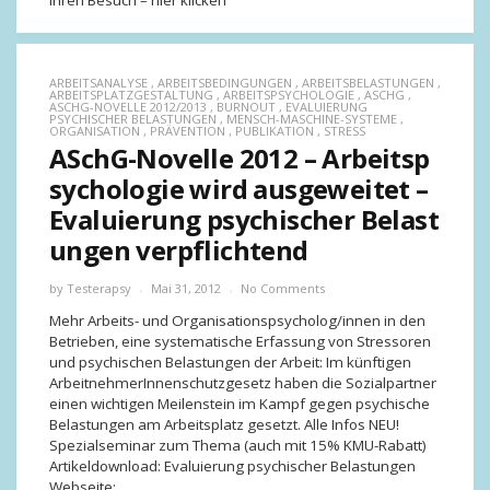
Ihren Besuch – hier klicken
ARBEITSANALYSE
,
ARBEITSBEDINGUNGEN
,
ARBEITSBELASTUNGEN
,
ARBEITSPLATZGESTALTUNG
,
ARBEITSPSYCHOLOGIE
,
ASCHG
,
ASCHG-NOVELLE 2012/2013
,
BURNOUT
,
EVALUIERUNG
PSYCHISCHER BELASTUNGEN
,
MENSCH-MASCHINE-SYSTEME
,
ORGANISATION
,
PRÄVENTION
,
PUBLIKATION
,
STRESS
ASchG-Novelle 2012 – Arbeitsp
sychologie wird ausgeweitet –
Evaluierung psychischer Belast
ungen verpflichtend
by
Testerapsy
Mai 31, 2012
No Comments
Mehr Arbeits- und Organisationspsycholog/innen in den
Betrieben, eine systematische Erfassung von Stressoren
und psychischen Belastungen der Arbeit: Im künftigen
ArbeitnehmerInnenschutzgesetz haben die Sozialpartner
einen wichtigen Meilenstein im Kampf gegen psychische
Belastungen am Arbeitsplatz gesetzt. Alle Infos NEU!
Spezialseminar zum Thema (auch mit 15% KMU-Rabatt)
Artikeldownload: Evaluierung psychischer Belastungen
Webseite: