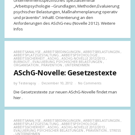
Unternehmensspezifisches Spezialseminar
„Arbeitspsychologie –Grundlagen, Methoden,Evaluierung
psychischer Belastungen, Maßnahmenplanung operativ
und präventiv“. Inhaltl. Orientierung an den
Anforderungen des ASchG-neu (Novelle 2012). Weitere
Infos
ARBEITSANALYSE
,
ARBEITSBEDINGUNGEN
,
ARBEITSBELASTUNGEN
,
ARBEITSPLATZGESTALTUNG
,
ARBEITSPSYCHOLOGIE
,
ARBEITSSICHERHEIT
,
ASCHG
,
ASCHG-NOVELLE 2012/2013
,
BURNOUT
,
EVALUIERUNG PSYCHISCHER BELASTUNGEN
,
ORGANISATION
,
PRÄVENTION
,
UNTERNEHMEN
ASchG-Novelle: Gesetzestexte
by
Testerapsy
Dezember 10, 2012
No Comments
Die Gesetzestexte zur neuen ASchG-Novelle findet man
hier .
ARBEITSANALYSE
,
ARBEITSBEDINGUNGEN
,
ARBEITSBELASTUNGEN
,
ARBEITSPLATZGESTALTUNG
,
ARBEITSPSYCHOLOGIE
,
ARBEITSSICHERHEIT
,
ASCHG
,
ASCHG-NOVELLE 2012/2013
,
EVALUIERUNG PSYCHISCHER BELASTUNGEN
,
PRÄVENTION
,
STRESS
,
UNTERNEHMEN