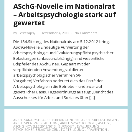
ASchG-Novelle im Nationalrat
– Arbeitspsychologie stark auf
gewertet
by
Testerapsy
Dezember 4, 2012
No Comments
Die 184.Sitzung des Nationalrats am 5.12.2012 bringt
ASchG-Novelle Eindeutige Aufwertung der
Arbeitspsychologie und Evaluierungspflicht psychischer
Belastungen (anlassunabhängig) sind wesentliche
Eckpfeiler des ASchG neu. Gepaart mit der
verpflichtenden Anwendung validierter
arbeitspsychologischer Verfahren (AI-
Vorgaben) Verfahren bedeutet dies das Entrè der
Arbeitspsychologie in die Betriebe – und zwar auf
gesetzlicher Basis. Tagesordnungsauszug: „Bericht des
Ausschusses für Arbeit und Soziales über […]
ARBEITSANALYSE
,
ARBEITSBEDINGUNGEN
,
ARBEITSBELASTUNGEN
,
ARBEITSPLATZGESTALTUNG
,
ARBEITSPSYCHOLOGIE
,
ASCHG
,
ASCHG-NOVELLE 2012/2013
,
BURNOUT
,
EVALUIERUNG
PSYCHISCHER BELASTUNGEN
,
FORTBILDUNG
,
PRÄVENTION
,