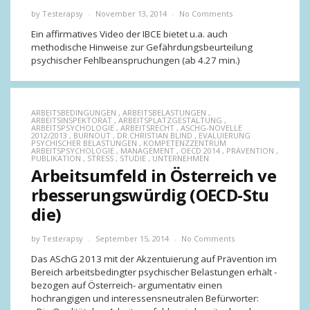
by
Testerapsy
November 13, 2014
No Comments
Ein affirmatives Video der IBCE bietet u.a. auch
methodische Hinweise zur Gefährdungsbeurteilung
psychischer Fehlbeanspruchungen (ab 4.27 min.)
ARBEITSBEDINGUNGEN
,
ARBEITSBELASTUNGEN
,
ARBEITSINSPEKTORAT
,
ARBEITSPLATZGESTALTUNG
,
ARBEITSPSYCHOLOGIE
,
ARBEITSRECHT
,
ASCHG-NOVELLE
2012/2013
,
BURNOUT
,
DR.CHRISTIAN BLIND
,
EVALUIERUNG
PSYCHISCHER BELASTUNGEN
,
KOMPETENZZENTRUM
ARBEITSPSYCHOLOGIE
,
MANAGEMENT
,
OECD 2014
,
PRÄVENTION
,
PUBLIKATION
,
STRESS
,
STUDIE
,
UNTERNEHMEN
Arbeitsumfeld in Österreich ve
rbesserungswürdig (OECD-Stu
die)
by
Testerapsy
September 15, 2014
No Comments
Das ASchG 2013 mit der Akzentuierung auf Prävention im
Bereich arbeitsbedingter psychischer Belastungen erhält -
bezogen auf Österreich- argumentativ einen
hochrangigen und interessensneutralen Befürworter: