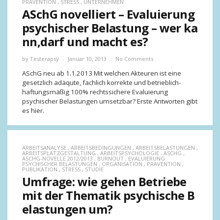
PRÄVENTION
,
STRESS
,
UNTERNEHMEN
ASchG novelliert – Evaluierung
psychischer Belastung – wer ka
nn,darf und macht es?
by
Testerapsy
Januar 10, 2013
No Comments
ASchG neu ab 1.1.2013 Mit welchen Akteuren ist eine
gesetzlich adäqute, fachlich korrekte und betrieblich-
haftungsmäßig 100% rechtssichere Evaluierung
psychischer Belastungen umsetzbar? Erste Antworten gibt
es hier.
ARBEITSANALYSE
,
ARBEITSBEDINGUNGEN
,
ARBEITSBELASTUNGEN
,
ARBEITSPLATZGESTALTUNG
,
ARBEITSPSYCHOLOGIE
,
ASCHG
,
ASCHG-NOVELLE 2012/2013
,
BURNOUT
,
EVALUIERUNG
PSYCHISCHER BELASTUNGEN
,
ORGANISATION
,
PRÄVENTION
,
PUBLIKATION
,
STRESS
,
STUDIE
Umfrage: wie gehen Betriebe
mit der Thematik psychische B
elastungen um?