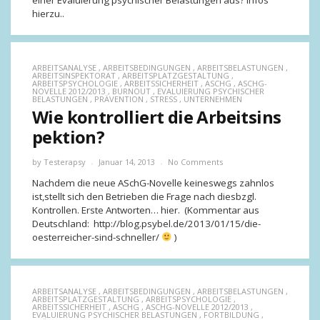
einer Evaluierung psychischer Belastungen aus? Infos
hierzu..
ARBEITSANALYSE
,
ARBEITSBEDINGUNGEN
,
ARBEITSBELASTUNGEN
,
ARBEITSINSPEKTORAT
,
ARBEITSPLATZGESTALTUNG
,
ARBEITSPSYCHOLOGIE
,
ARBEITSSICHERHEIT
,
ASCHG
,
ASCHG-
NOVELLE 2012/2013
,
BURNOUT
,
EVALUIERUNG PSYCHISCHER
BELASTUNGEN
,
PRÄVENTION
,
STRESS
,
UNTERNEHMEN
Wie kontrolliert die Arbeitsins
pektion?
by
Testerapsy
Januar 14, 2013
No Comments
Nachdem die neue ASchG-Novelle keineswegs zahnlos
ist,stellt sich den Betrieben die Frage nach diesbzgl.
Kontrollen. Erste Antworten… hier. (Kommentar aus
Deutschland: http://blog.psybel.de/2013/01/15/die-
oesterreicher-sind-schneller/
)
ARBEITSANALYSE
,
ARBEITSBEDINGUNGEN
,
ARBEITSBELASTUNGEN
,
ARBEITSPLATZGESTALTUNG
,
ARBEITSPSYCHOLOGIE
,
ARBEITSSICHERHEIT
,
ASCHG
,
ASCHG-NOVELLE 2012/2013
,
EVALUIERUNG PSYCHISCHER BELASTUNGEN
,
FORTBILDUNG
,