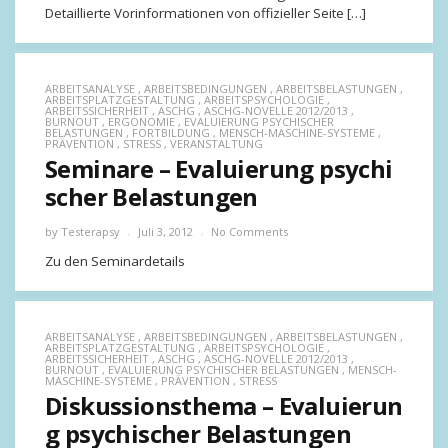
Detaillierte Vorinformationen von offizieller Seite […]
ARBEITSANALYSE
,
ARBEITSBEDINGUNGEN
,
ARBEITSBELASTUNGEN
,
ARBEITSPLATZGESTALTUNG
,
ARBEITSPSYCHOLOGIE
,
ARBEITSSICHERHEIT
,
ASCHG
,
ASCHG-NOVELLE 2012/2013
,
BURNOUT
,
ERGONOMIE
,
EVALUIERUNG PSYCHISCHER
BELASTUNGEN
,
FORTBILDUNG
,
MENSCH-MASCHINE-SYSTEME
,
PRÄVENTION
,
STRESS
,
VERANSTALTUNG
Seminare – Evaluierung psychi
scher Belastungen
by
Testerapsy
Juli 3, 2012
No Comments
Zu den Seminardetails
ARBEITSANALYSE
,
ARBEITSBEDINGUNGEN
,
ARBEITSBELASTUNGEN
,
ARBEITSPLATZGESTALTUNG
,
ARBEITSPSYCHOLOGIE
,
ARBEITSSICHERHEIT
,
ASCHG
,
ASCHG-NOVELLE 2012/2013
,
BURNOUT
,
EVALUIERUNG PSYCHISCHER BELASTUNGEN
,
MENSCH-
MASCHINE-SYSTEME
,
PRÄVENTION
,
STRESS
Diskussionsthema – Evaluierun
g psychischer Belastungen