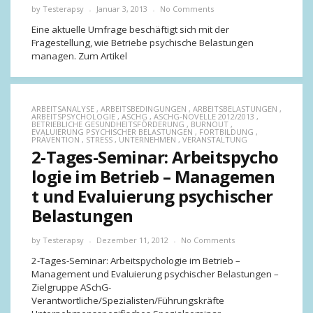
by
Testerapsy
Januar 3, 2013
No Comments
Eine aktuelle Umfrage beschäftigt sich mit der
Fragestellung, wie Betriebe psychische Belastungen
managen. Zum Artikel
ARBEITSANALYSE
,
ARBEITSBEDINGUNGEN
,
ARBEITSBELASTUNGEN
,
ARBEITSPSYCHOLOGIE
,
ASCHG
,
ASCHG-NOVELLE 2012/2013
,
BETRIEBLICHE GESUNDHEITSFÖRDERUNG
,
BURNOUT
,
EVALUIERUNG PSYCHISCHER BELASTUNGEN
,
FORTBILDUNG
,
PRÄVENTION
,
STRESS
,
UNTERNEHMEN
,
VERANSTALTUNG
2-Tages-Seminar: Arbeitspycho
logie im Betrieb – Managemen
t und Evaluierung psychischer
Belastungen
by
Testerapsy
Dezember 11, 2012
No Comments
2-Tages-Seminar: Arbeitspychologie im Betrieb –
Management und Evaluierung psychischer Belastungen –
Zielgruppe ASchG-
Verantwortliche/Spezialisten/Führungskräfte