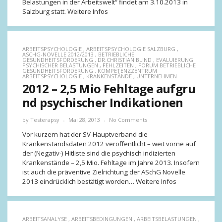
Belastungen in der Arbeitswelt“ findet am 3.10.2013 in
Salzburg statt. Weitere Infos
ARBEITSPSYCHOLOGIE
,
ARBEITSPSYCHOLOGIE SALZBURG
,
ASCHG-NOVELLE 2012/2013
,
BETRIEBLICHE
GESUNDHEITSFÖRDERUNG
,
DR.CHRISTIAN BLIND
,
EVALUIERUNG
PSYCHISCHER BELASTUNGEN
,
FEHLZEITEN
,
FORUM BETRIEBLICHE
GESUNDHEITSFÖRDERUNG
,
KOMPETENZZENTRUM
ARBEITSPSYCHOLOGIE
,
KRANKENSTÄNDE
,
UNTERNEHMEN
2012 – 2,5 Mio Fehltage aufgru
nd psychischer Indikationen
by
Testerapsy
Mai 28, 2013
No Comments
Vor kurzem hat der SV-Hauptverband die
Krankenstandsdaten 2012 veröffentlicht – weit vorne auf
der (Negativ-) Hitliste sind die psychisch indizierten
Krankenstände – 2,5 Mio. Fehltage im Jahre 2013. Insofern
ist auch die präventive Zielrichtung der ASchG Novelle
2013 eindrücklich bestätigt worden… Weitere Infos
ARBEITSANALYSE
,
ARBEITSBEDINGUNGEN
,
ARBEITSBELASTUNGEN
,