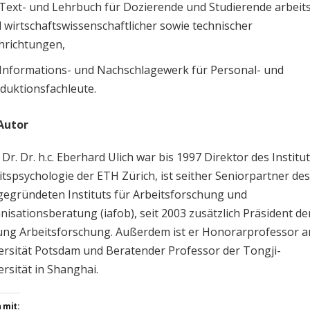
 Text- und Lehrbuch für Dozierende und Studierende arbeit
 wirtschaftswissenschaftlicher sowie technischer
hrichtungen,
 Informations- und Nachschlagewerk für Personal- und
duktionsfachleute.
Autor
 Dr. Dr. h.c. Eberhard Ulich war bis 1997 Direktor des Institut
itspsychologie der ETH Zürich, ist seither Seniorpartner de
gegründeten Instituts für Arbeitsforschung und
nisationsberatung (iafob), seit 2003 zusätzlich Präsident de
tung Arbeitsforschung. Außerdem ist er Honorarprofessor a
ersität Potsdam und Beratender Professor der Tongji-
ersität in Shanghai.
 mit: