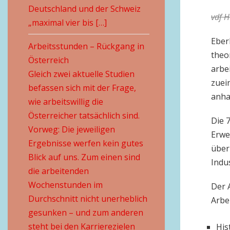
Deutschland und der Schweiz
vdf H
„maximal vier bis […]
Eber
Arbeitsstunden – Rückgang in
theo
Österreich
arbe
Gleich zwei aktuelle Studien
zuei
befassen sich mit der Frage,
anha
wie arbeitswillig die
Österreicher tatsächlich sind.
Die 
Vorweg: Die jeweiligen
Erwe
Ergebnisse werfen kein gutes
über
Blick auf uns. Zum einen sind
Indu
die arbeitenden
Wochenstunden im
Der 
Durchschnitt nicht unerheblich
Arbe
gesunken – und zum anderen
steht bei den Karrierezielen
His