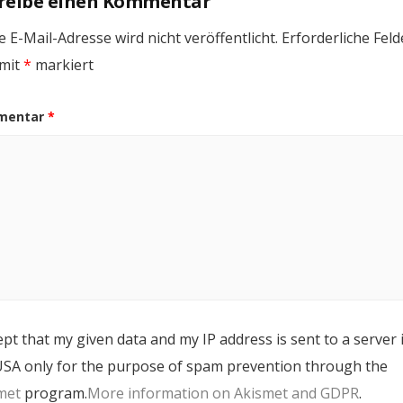
reibe einen Kommentar
 E-Mail-Adresse wird nicht veröffentlicht.
Erforderliche Feld
 mit
*
markiert
mentar
*
ept that my given data and my IP address is sent to a server 
USA only for the purpose of spam prevention through the
met
program.
More information on Akismet and GDPR
.