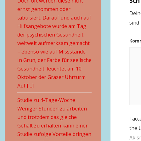
Sch
Doch oft werden diese nicht
ernst genommen oder
Deine
tabuisiert. Darauf und auch auf
sind
Hilfsangebote wurde am Tag
der psychischen Gesundheit
Kom
weltweit aufmerksam gemacht
– ebenso wie auf Missstände.
In Grün, der Farbe für seelische
Gesundheit, leuchtet am 10.
Oktober der Grazer Uhrturm.
Auf […]
Studie zu 4-Tage-Woche
Weniger Stunden zu arbeiten
und trotzdem das gleiche
I acc
Gehalt zu erhalten kann einer
the 
Studie zufolge Vorteile bringen
Akis