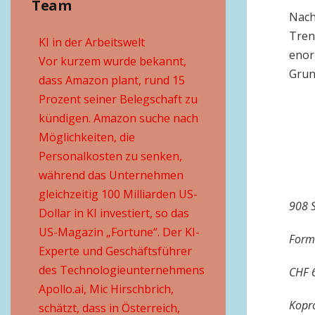
Team
Nach
Trend
KI in der Arbeitswelt
enor
Vor kurzem wurde bekannt,
Grun
dass Amazon plant, rund 15
Prozent seiner Belegschaft zu
kündigen. Amazon suche nach
Möglichkeiten, die
Personalkosten zu senken,
während das Unternehmen
gleichzeitig 100 Milliarden US-
908 S
Dollar in KI investiert, so das
US-Magazin „Fortune“. Der KI-
Form
Experte und Geschäftsführer
des Technologieunternehmens
CHF 6
Apollo.ai, Mic Hirschbrich,
Kopro
schätzt, dass in Österreich,