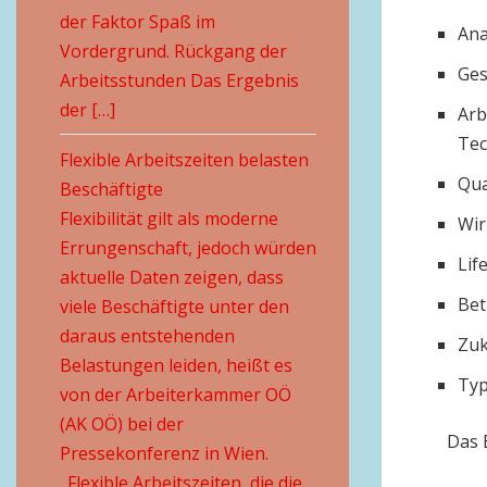
der Faktor Spaß im
Ana
Vordergrund. Rückgang der
Ges
Arbeitsstunden Das Ergebnis
der […]
Arb
Tec
Flexible Arbeitszeiten belasten
Qua
Beschäftigte
Flexibilität gilt als moderne
Wir
Errungenschaft, jedoch würden
Lif
aktuelle Daten zeigen, dass
Bet
viele Beschäftigte unter den
daraus entstehenden
Zuk
Belastungen leiden, heißt es
Typ
von der Arbeiterkammer OÖ
(AK OÖ) bei der
Das 
Pressekonferenz in Wien.
„Flexible Arbeitszeiten, die die