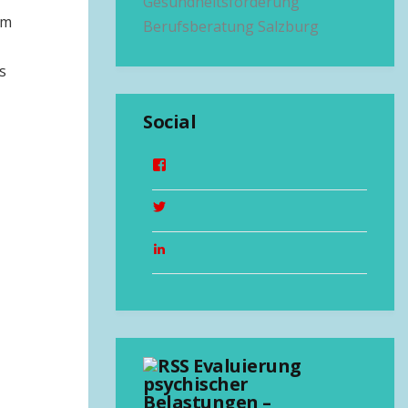
Gesundheitsförderung
im
Berufsberatung Salzburg
s
Social
Evaluierung
psychischer
Belastungen –