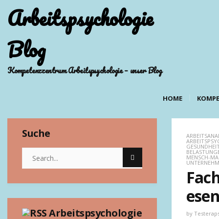
Arbeitspsychologie
Blog
Kompetenzzentrum Arbeitspsychologie – unser Blog
HOME
KOMPE
Suche
ARBEITSANA
ARBEITSPSY
GESUNDHEI
BELASTUNG
MENSCH-MA
UNTERNEH
Fach
ese
Arbeitspsychologie
by
Testerap