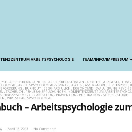
TENZZENTRUM ARBEITSPSYCHOLOGIE
TEAM/INFO/IMPRESSUM
LYSE
,
ARBEITSBEDINGUNGEN
,
ARBEITSBELASTUNGEN
,
ARBEITSPLATZGESTALTUNG
CHOLOGIE
,
ARBEITSPSYCHOLOGIE-SEMINAR
,
ASCHG
,
ASCHG-NOVELLE 2012/2013
,
B
TSFÖRDERUNG
,
BURNOUT
,
EBERHARD ULICH
,
ERGONOMIE
,
EVALUIERUNG PSYCHIS
EN
,
FACHBUCH
,
FEHLBEANSPRUCHUNGEN
,
KOMPETENZZENTRUM ARBEITSPSYCHOL
SCHINE-SYSTEME
,
ORGANISATION
,
PRÄVENTION
,
PUBLIKATION
,
STRESS
,
STUDIE
,
MEN
,
WIRTSCHAFTSPSYCHOLOGIE
buch – Arbeitspsychologie zum
n
sy
April 18, 2013
No Comments