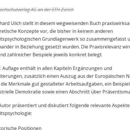
ochschulverlag AG an der ETH Zürich
hard Ulich stellt in diesem wegweisenden Buch praxiswirks
retische Konzepte vor, die bisher in keinem anderen
itspsychologischen Grundlagenwerk so zusammengefasst 
nander in Beziehung gesetzt wurden. Die Praxisrelevanz wir
nd zahlreicher Beispiele jeweils konkret belegt.
7. Auflage enthält in allen Kapiteln Ergänzungen und
iterungen, zusätzlich einen Auszug aus der Europäischen 
 die Merkmale gut gestalteter Arbeitsaufgaben, ein Beispiel
strielle Demokratie sowie einen Abschnitt über Präsentismu
Autor präsentiert und diskutiert folgende relevante Aspekte
itspsychologie:
torische Positionen