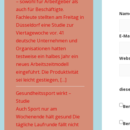
– sowohl für Arbeitgeber als
auch für Beschäftigte.
Nam
Fachleute stellten am Freitag in
Düsseldorf eine Studie zur
Viertagewoche vor. 41
E-Ma
deutsche Unternehmen und
Organisationen hatten
testweise ein halbes Jahr ein
Webs
neues Arbeitszeitmodell
eingeführt. Die Produktivität
sei leicht gestiegen, […]
dies
Gesundheitssport wirkt –
Studie
Ben
Auch Sport nur am
Wochenende hält gesund Die
Ben
tägliche Laufrunde fällt nicht