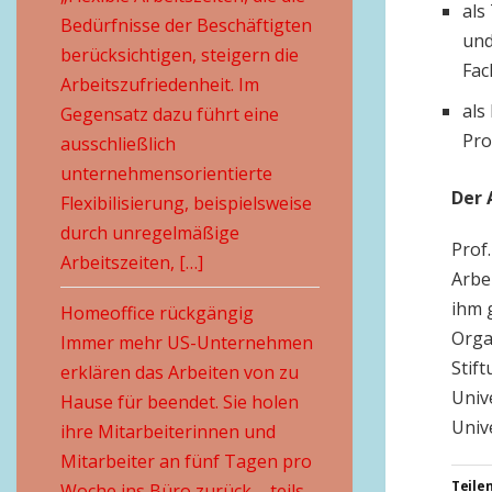
als
Bedürfnisse der Beschäftigten
und
berücksichtigen, steigern die
Fac
Arbeitszufriedenheit. Im
als
Gegensatz dazu führt eine
Pro
ausschließlich
unternehmensorientierte
Der 
Flexibilisierung, beispielsweise
durch unregelmäßige
Prof.
Arbeitszeiten, […]
Arbe
ihm 
Homeoffice rückgängig
Orga
Immer mehr US-Unternehmen
Stif
erklären das Arbeiten von zu
Univ
Hause für beendet. Sie holen
Univ
ihre Mitarbeiterinnen und
Mitarbeiter an fünf Tagen pro
Teilen
Woche ins Büro zurück – teils