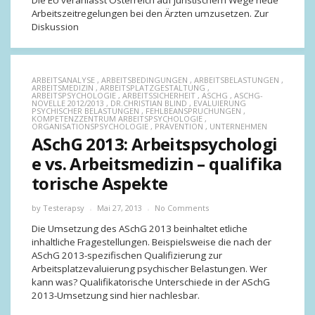
Die EU veranlasst Österreich auf juristischem Wege neue
Arbeitszeitregelungen bei den Ärzten umzusetzen. Zur
Diskussion
ARBEITSANALYSE
,
ARBEITSBEDINGUNGEN
,
ARBEITSBELASTUNGEN
,
ARBEITSMEDIZIN
,
ARBEITSPLATZGESTALTUNG
,
ARBEITSPSYCHOLOGIE
,
ARBEITSSICHERHEIT
,
ASCHG
,
ASCHG-
NOVELLE 2012/2013
,
DR.CHRISTIAN BLIND
,
EVALUIERUNG
PSYCHISCHER BELASTUNGEN
,
FEHLBEANSPRUCHUNGEN
,
KOMPETENZZENTRUM ARBEITSPSYCHOLOGIE
,
ORGANISATIONSPSYCHOLOGIE
,
PRÄVENTION
,
UNTERNEHMEN
ASchG 2013: Arbeitspsychologi
e vs. Arbeitsmedizin – qualifika
torische Aspekte
by
Testerapsy
Mai 27, 2013
No Comments
Die Umsetzung des ASchG 2013 beinhaltet etliche
inhaltliche Fragestellungen. Beispielsweise die nach der
ASchG 2013-spezifischen Qualifizierung zur
Arbeitsplatzevaluierung psychischer Belastungen. Wer
kann was? Qualifikatorische Unterschiede in der ASchG
2013-Umsetzung sind hier nachlesbar.