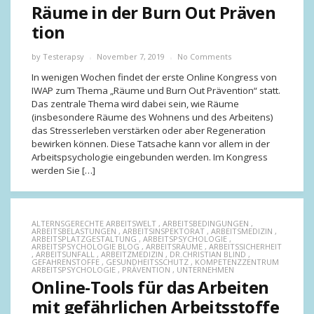
Räume in der Burn Out Präven
tion
by
Testerapsy
November 7, 2019
No Comments
In wenigen Wochen findet der erste Online Kongress von
IWAP zum Thema „Räume und Burn Out Prävention“ statt.
Das zentrale Thema wird dabei sein, wie Räume
(insbesondere Räume des Wohnens und des Arbeitens)
das Stresserleben verstärken oder aber Regeneration
bewirken können. Diese Tatsache kann vor allem in der
Arbeitspsychologie eingebunden werden. Im Kongress
werden Sie […]
ALTERNSGERECHTE ARBEITSWELT
,
ARBEITSBEDINGUNGEN
,
ARBEITSBELASTUNGEN
,
ARBEITSINSPEKTORAT
,
ARBEITSMEDIZIN
,
ARBEITSPLATZGESTALTUNG
,
ARBEITSPSYCHOLOGIE
,
ARBEITSPSYCHOLOGIE BLOG
,
ARBEITSRÄUME
,
ARBEITSSICHERHEIT
,
ARBEITSUNFALL
,
ARBEITZMEDIZIN
,
DR.CHRISTIAN BLIND
,
GEFAHRENSTOFFE
,
GESUNDHEITSSCHUTZ
,
KOMPETENZZENTRUM
ARBEITSPSYCHOLOGIE
,
PRÄVENTION
,
UNTERNEHMEN
Online-Tools für das Arbeiten
mit gefährlichen Arbeitsstoffe