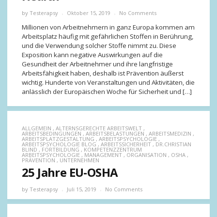
by
Testerapsy
Oktober 15, 2019
No Comments
Millionen von Arbeitnehmern in ganz Europa kommen am
Arbeitsplatz häufig mit gefährlichen Stoffen in Berührung,
und die Verwendung solcher Stoffe nimmt zu. Diese
Exposition kann negative Auswirkungen auf die
Gesundheit der Arbeitnehmer und ihre langfristige
Arbeitsfähigkeit haben, deshalb ist Prävention äußerst
wichtig. Hunderte von Veranstaltungen und Aktivitäten, die
anlässlich der Europäischen Woche für Sicherheit und […]
ALLGEMEIN
,
ALTERNSGERECHTE ARBEITSWELT
,
ARBEITSBEDINGUNGEN
,
ARBEITSBELASTUNGEN
,
ARBEITSMEDIZIN
,
ARBEITSPLATZGESTALTUNG
,
ARBEITSPSYCHOLOGIE
,
ARBEITSPSYCHOLOGIE BLOG
,
ARBEITSSICHERHEIT
,
DR.CHRISTIAN
BLIND
,
FORTBILDUNG
,
KOMPETENZZENTRUM
ARBEITSPSYCHOLOGIE
,
MANAGEMENT
,
ORGANISATION
,
OSHA
,
PRÄVENTION
,
UNTERNEHMEN
25 Jahre EU-OSHA
by
Testerapsy
Juli 15, 2019
No Comments