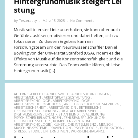
Hintergrundmusik steigert Lei
stung
by
Testerapsy
März 15, 2025
No Comments
Musik soll in erster Linie unterhalten, sie kann aber auch
Gefühle auslösen, motivieren und dabei helfen, sich zu
fokussieren. Zu diesem Ergebnis kam ein
Forschungsteam um den Neurowissenschaftler Daniel
Bowling von der Universität Stanford (USA), indem es die
Effekte von Musik auf die Konzentrationsfähigkeit und die
Stimmung untersuchte. Das Team wollte klären, ob leise
Hintergrundmusik […]
ALTERNSGERECHTE ARBEITSWELT
,
ARBEITSBEDINGUNGEN
,
ARBEITSMEDIZIN
,
ARBEITSPLATZGESTALTUNG
,
ARBEITSPSYCHOLOGE
,
ARBEITSPSYCHOLOGIE
,
ARBEITSPSYCHOLOGIE BLOG
,
ARBEITSPSYCHOLOGIE SALZBURG
,
ARBEITSSICHERHEIT
,
ARBEITZMEDIZIN
,
BETRIEBLICHE
GESUNDHEITSFÖRDERUNG
,
DIGITALE ARBEITSWELT
,
DIGITALISIERUNG
,
DR.CHRISTIAN BLIND
,
EVALUIERUNG
PSYCHISCHER BELASTUNGEN
,
FEHLBEANSPRUCHUNGEN
,
GESUNDHEITSSCHUTZ
,
KOMPETENZZENTRUM
ARBEITSPSYCHOLOGIE
,
KÜNSTLICHE INTELLIGENZ
,
MENSCH-
MASCHINE-SYSTEME
,
PRÄVENTION
,
PSYCHOLOGIE
,
PUBLIKATION
,
STRESS
,
STUDIE
,
UNTERNEHMEN
,
WORK-LIFE-BALANCE