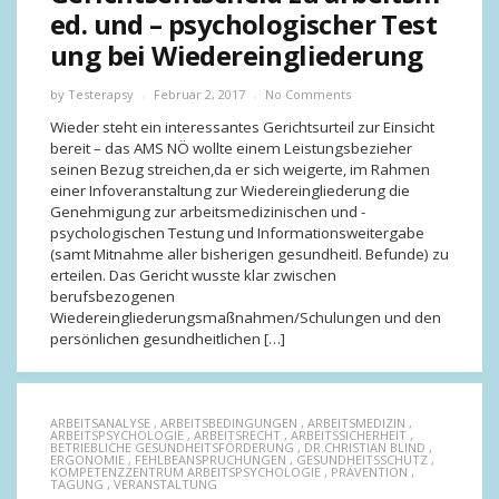
ed. und – psychologischer Test
ung bei Wiedereingliederung
by
Testerapsy
Februar 2, 2017
No Comments
Wieder steht ein interessantes Gerichtsurteil zur Einsicht
bereit – das AMS NÖ wollte einem Leistungsbezieher
seinen Bezug streichen,da er sich weigerte, im Rahmen
einer Infoveranstaltung zur Wiedereingliederung die
Genehmigung zur arbeitsmedizinischen und -
psychologischen Testung und Informationsweitergabe
(samt Mitnahme aller bisherigen gesundheitl. Befunde) zu
erteilen. Das Gericht wusste klar zwischen
berufsbezogenen
Wiedereingliederungsmaßnahmen/Schulungen und den
persönlichen gesundheitlichen […]
ARBEITSANALYSE
,
ARBEITSBEDINGUNGEN
,
ARBEITSMEDIZIN
,
ARBEITSPSYCHOLOGIE
,
ARBEITSRECHT
,
ARBEITSSICHERHEIT
,
BETRIEBLICHE GESUNDHEITSFÖRDERUNG
,
DR.CHRISTIAN BLIND
,
ERGONOMIE
,
FEHLBEANSPRUCHUNGEN
,
GESUNDHEITSSCHUTZ
,
KOMPETENZZENTRUM ARBEITSPSYCHOLOGIE
,
PRÄVENTION
,
TAGUNG
,
VERANSTALTUNG