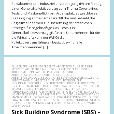
Sozialpartner und Industriellenvereinigung (IV) am Freitag
einen Generalkollektivvertrag zum Thema Coronavirus-
Tests und Maskenpflicht am Arbeitsplatz abgeschlossen.
Die Einigung enthält arbeitsrechtliche und betriebliche
Begleitmaßnahmen zur Umsetzung der staatlichen
Strategie für regelmäßige CoV-Tests. Ein
Generalkollektivvertrag gilt für alle Unternehmen, für die
die Wirtschaftskammer (WKÖ) die
Kollektivvertragsfähigkeit besitzt bzw. für alle
Arbeitnehmerinnen […]
ALLGEMEIN
,
ALTERNSGERECHTE ARBEITSWELT
,
ARBEIT UND
FREIZEIT
,
ARBEITSBEDINGUNGEN
,
ARBEITSBELASTUNGEN
,
ARBEITSMEDIZIN
,
ARBEITSPLATZGESTALTUNG
,
ARBEITSPSYCHOLOGE
,
ARBEITSPSYCHOLOGIE
,
ARBEITSPSYCHOLOGIE BLOG
,
ARBEITSPSYCHOLOGIE SALZBURG
,
ARBEITSRÄUME
,
ARBEITSSICHERHEIT
,
BETRIEBLICHE
GESUNDHEITSFÖRDERUNG
,
BURN-OUT
,
DIGITALE ARBEITSWELT
,
DR.CHRISTIAN BLIND
,
ERGONOMIE
,
EVALUIERUNG PSYCHISCHER
BELASTUNGEN
,
FEHLBEANSPRUCHUNGEN
,
FEHLZEITEN
,
FÜHRUNGSKRÄFTE
,
GEFAHRENSTOFFE
,
GESUNDHEITSSCHUTZ
,
KOMPETENZZENTRUM ARBEITSPSYCHOLOGIE
,
KRANKENSTÄNDE
,
MANAGEMENT
,
ORGANISATION
,
ORGANISATIONSPSYCHOLOGIE
,
PRÄVENTION
,
PSYCHOLOGIE
,
SICK BUILDING SYNDROM
,
STRESS
,
STUDIE
,
UNTERNEHMEN
,
WIRTSCHAFTSPSYCHOLOGIE
,
WORK-
LIFE-BALANCE
Sick Building Syndrome (SBS) –