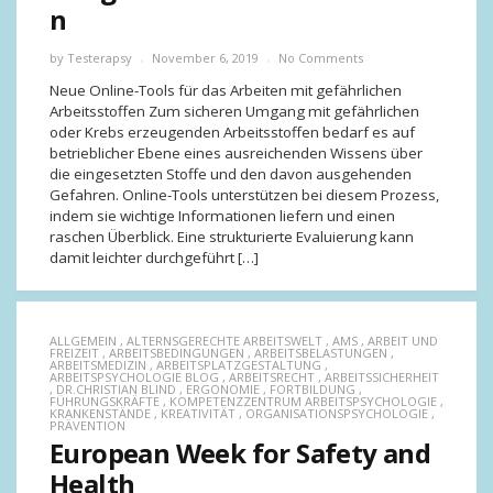
n
by
Testerapsy
November 6, 2019
No Comments
Neue Online-Tools für das Arbeiten mit gefährlichen
Arbeitsstoffen Zum sicheren Umgang mit gefährlichen
oder Krebs erzeugenden Arbeitsstoffen bedarf es auf
betrieblicher Ebene eines ausreichenden Wissens über
die eingesetzten Stoffe und den davon ausgehenden
Gefahren. Online-Tools unterstützen bei diesem Prozess,
indem sie wichtige Informationen liefern und einen
raschen Überblick. Eine strukturierte Evaluierung kann
damit leichter durchgeführt […]
ALLGEMEIN
,
ALTERNSGERECHTE ARBEITSWELT
,
AMS
,
ARBEIT UND
FREIZEIT
,
ARBEITSBEDINGUNGEN
,
ARBEITSBELASTUNGEN
,
ARBEITSMEDIZIN
,
ARBEITSPLATZGESTALTUNG
,
ARBEITSPSYCHOLOGIE BLOG
,
ARBEITSRECHT
,
ARBEITSSICHERHEIT
,
DR.CHRISTIAN BLIND
,
ERGONOMIE
,
FORTBILDUNG
,
FÜHRUNGSKRÄFTE
,
KOMPETENZZENTRUM ARBEITSPSYCHOLOGIE
,
KRANKENSTÄNDE
,
KREATIVITÄT
,
ORGANISATIONSPSYCHOLOGIE
,
PRÄVENTION
European Week for Safety and
Health