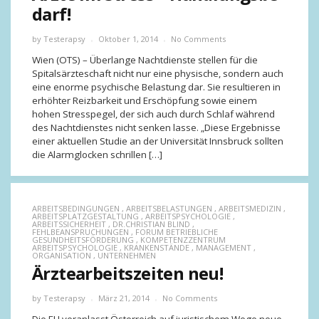
darf!
by
Testerapsy
Oktober 1, 2014
No Comments
Wien (OTS) – Überlange Nachtdienste stellen für die
Spitalsärzteschaft nicht nur eine physische, sondern auch
eine enorme psychische Belastung dar. Sie resultieren in
erhöhter Reizbarkeit und Erschöpfung sowie einem
hohen Stresspegel, der sich auch durch Schlaf während
des Nachtdienstes nicht senken lasse. „Diese Ergebnisse
einer aktuellen Studie an der Universität Innsbruck sollten
die Alarmglocken schrillen […]
ARBEITSBEDINGUNGEN
,
ARBEITSBELASTUNGEN
,
ARBEITSMEDIZIN
,
ARBEITSPLATZGESTALTUNG
,
ARBEITSPSYCHOLOGIE
,
ARBEITSSICHERHEIT
,
DR.CHRISTIAN BLIND
,
FEHLBEANSPRUCHUNGEN
,
FORUM BETRIEBLICHE
GESUNDHEITSFÖRDERUNG
,
KOMPETENZZENTRUM
ARBEITSPSYCHOLOGIE
,
KRANKENSTÄNDE
,
MANAGEMENT
,
ORGANISATION
,
UNTERNEHMEN
Ärztearbeitszeiten neu!
by
Testerapsy
März 21, 2014
No Comments