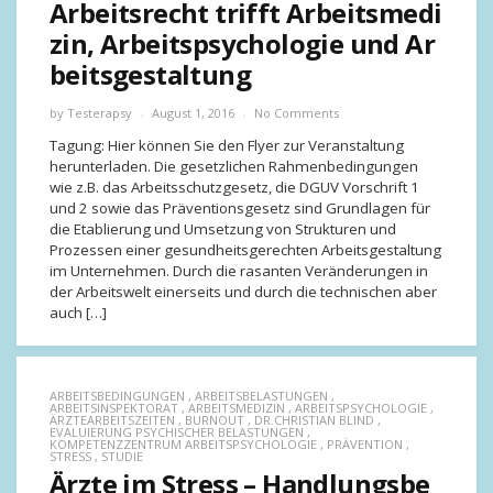
Arbeitsrecht trifft Arbeitsmedi
zin, Arbeitspsychologie und Ar
beitsgestaltung
by
Testerapsy
August 1, 2016
No Comments
Tagung: Hier können Sie den Flyer zur Veranstaltung
herunterladen. Die gesetzlichen Rahmenbedingungen
wie z.B. das Arbeitsschutzgesetz, die DGUV Vorschrift 1
und 2 sowie das Präventionsgesetz sind Grundlagen für
die Etablierung und Umsetzung von Strukturen und
Prozessen einer gesundheitsgerechten Arbeitsgestaltung
im Unternehmen. Durch die rasanten Veränderungen in
der Arbeitswelt einerseits und durch die technischen aber
auch […]
ARBEITSBEDINGUNGEN
,
ARBEITSBELASTUNGEN
,
ARBEITSINSPEKTORAT
,
ARBEITSMEDIZIN
,
ARBEITSPSYCHOLOGIE
,
ÄRZTEARBEITSZEITEN
,
BURNOUT
,
DR.CHRISTIAN BLIND
,
EVALUIERUNG PSYCHISCHER BELASTUNGEN
,
KOMPETENZZENTRUM ARBEITSPSYCHOLOGIE
,
PRÄVENTION
,
STRESS
,
STUDIE
Ärzte im Stress – Handlungsbe