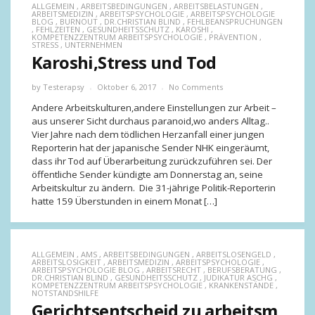
ALLGEMEIN
,
ARBEITSBEDINGUNGEN
,
ARBEITSBELASTUNGEN
,
ARBEITSMEDIZIN
,
ARBEITSPSYCHOLOGIE
,
ARBEITSPSYCHOLOGIE
BLOG
,
BURNOUT
,
DR.CHRISTIAN BLIND
,
FEHLBEANSPRUCHUNGEN
,
FEHLZEITEN
,
GESUNDHEITSSCHUTZ
,
KAROSHI
,
KOMPETENZZENTRUM ARBEITSPSYCHOLOGIE
,
PRÄVENTION
,
STRESS
,
UNTERNEHMEN
Karoshi,Stress und Tod
by
Testerapsy
Oktober 6, 2017
No Comments
Andere Arbeitskulturen,andere Einstellungen zur Arbeit –
aus unserer Sicht durchaus paranoid,wo anders Alltag..
Vier Jahre nach dem tödlichen Herzanfall einer jungen
Reporterin hat der japanische Sender NHK eingeräumt,
dass ihr Tod auf Überarbeitung zurückzuführen sei. Der
öffentliche Sender kündigte am Donnerstag an, seine
Arbeitskultur zu ändern. Die 31-jährige Politik-Reporterin
hatte 159 Überstunden in einem Monat […]
ALLGEMEIN
,
AMS
,
ARBEITSBEDINGUNGEN
,
ARBEITSLOSENGELD
,
ARBEITSLOSIGKEIT
,
ARBEITSMEDIZIN
,
ARBEITSPSYCHOLOGIE
,
ARBEITSPSYCHOLOGIE BLOG
,
ARBEITSRECHT
,
BERUFSBERATUNG
,
DR.CHRISTIAN BLIND
,
GESUNDHEITSSCHUTZ
,
JUDIKATUR ASCHG
,
KOMPETENZZENTRUM ARBEITSPSYCHOLOGIE
,
KRANKENSTÄNDE
,
NOTSTANDSHILFE
Gerichtsentscheid zu arbeitsm