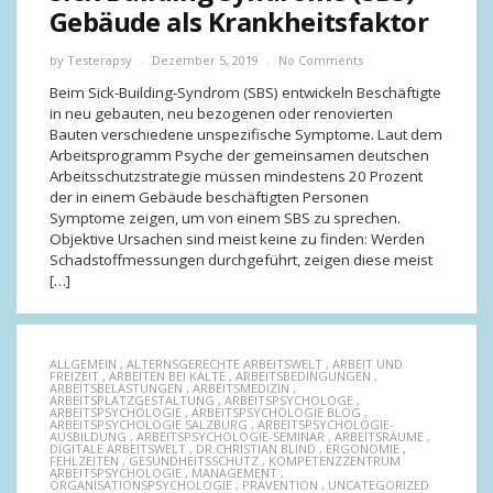
Gebäude als Krankheitsfaktor
by
Testerapsy
Dezember 5, 2019
No Comments
Beim Sick-Building-Syndrom (SBS) entwickeln Beschäftigte
in neu gebauten, neu bezogenen oder renovierten
Bauten verschiedene unspezifische Symptome. Laut dem
Arbeitsprogramm Psyche der gemeinsamen deutschen
Arbeitsschutzstrategie müssen mindestens 20 Prozent
der in einem Gebäude beschäftigten Personen
Symptome zeigen, um von einem SBS zu sprechen.
Objektive Ursachen sind meist keine zu finden: Werden
Schadstoffmessungen durchgeführt, zeigen diese meist
[…]
ALLGEMEIN
,
ALTERNSGERECHTE ARBEITSWELT
,
ARBEIT UND
FREIZEIT
,
ARBEITEN BEI KÄLTE
,
ARBEITSBEDINGUNGEN
,
ARBEITSBELASTUNGEN
,
ARBEITSMEDIZIN
,
ARBEITSPLATZGESTALTUNG
,
ARBEITSPSYCHOLOGE
,
ARBEITSPSYCHOLOGIE
,
ARBEITSPSYCHOLOGIE BLOG
,
ARBEITSPSYCHOLOGIE SALZBURG
,
ARBEITSPSYCHOLOGIE-
AUSBILDUNG
,
ARBEITSPSYCHOLOGIE-SEMINAR
,
ARBEITSRÄUME
,
DIGITALE ARBEITSWELT
,
DR.CHRISTIAN BLIND
,
ERGONOMIE
,
FEHLZEITEN
,
GESUNDHEITSSCHUTZ
,
KOMPETENZZENTRUM
ARBEITSPSYCHOLOGIE
,
MANAGEMENT
,
ORGANISATIONSPSYCHOLOGIE
,
PRÄVENTION
,
UNCATEGORIZED