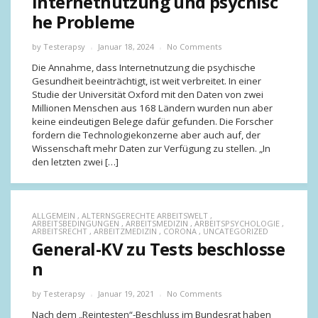
Internetnutzung und psychisc
he Probleme
by
Testerapsy
Januar 18, 2024
No Comments
Die Annahme, dass Internetnutzung die psychische
Gesundheit beeinträchtigt, ist weit verbreitet. In einer
Studie der Universität Oxford mit den Daten von zwei
Millionen Menschen aus 168 Ländern wurden nun aber
keine eindeutigen Belege dafür gefunden. Die Forscher
fordern die Technologiekonzerne aber auch auf, der
Wissenschaft mehr Daten zur Verfügung zu stellen. „In
den letzten zwei […]
ALLGEMEIN
,
ALTERNSGERECHTE ARBEITSWELT
,
ARBEITSBEDINGUNGEN
,
ARBEITSMEDIZIN
,
ARBEITSPSYCHOLOGIE
,
ARBEITSRECHT
,
ARBEITZMEDIZIN
,
CORONA
,
UNCATEGORIZED
General-KV zu Tests beschlosse
n
by
Testerapsy
Januar 19, 2021
No Comments
Nach dem „Reintesten“-Beschluss im Bundesrat haben