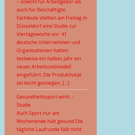
– sowohl für Arbeitgeber als
auch für Beschäftigte.
Fachleute stellten am Freitag in
Düsseldorf eine Studie zur
Viertagewoche vor. 41
deutsche Unternehmen und
Organisationen hatten
testweise ein halbes Jahr ein
neues Arbeitszeitmodell
eingeführt. Die Produktivität
sei leicht gestiegen, […]
Gesundheitssport wirkt –
Studie
Auch Sport nur am
Wochenende hält gesund Die
tägliche Laufrunde fällt nicht