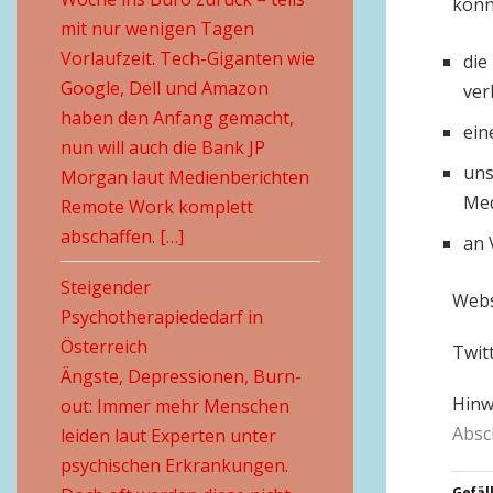
könn
mit nur wenigen Tagen
Vorlaufzeit. Tech-Giganten wie
die
Google, Dell und Amazon
ver
haben den Anfang gemacht,
ein
nun will auch die Bank JP
uns
Morgan laut Medienberichten
Med
Remote Work komplett
abschaffen. […]
an 
Steigender
Webs
Psychotherapiededarf in
Österreich
Twitt
Ängste, Depressionen, Burn-
Hinw
out: Immer mehr Menschen
Absc
leiden laut Experten unter
psychischen Erkrankungen.
Gefäll