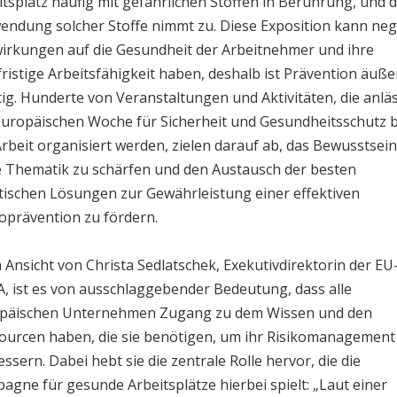
itsplatz häufig mit gefährlichen Stoffen in Berührung, und d
endung solcher Stoffe nimmt zu. Diese Exposition kann neg
irkungen auf die Gesundheit der Arbeitnehmer und ihre
fristige Arbeitsfähigkeit haben, deshalb ist Prävention äuße
tig. Hunderte von Veranstaltungen und Aktivitäten, die anläs
Europäischen Woche für Sicherheit und Gesundheitsschutz b
Arbeit organisiert werden, zielen darauf ab, das Bewusstsein
e Thematik zu schärfen und den Austausch der besten
tischen Lösungen zur Gewährleistung einer effektiven
koprävention zu fördern.
 Ansicht von Christa Sedlatschek, Exekutivdirektorin der EU
, ist es von ausschlaggebender Bedeutung, dass alle
päischen Unternehmen Zugang zu dem Wissen und den
ourcen haben, die sie benötigen, um ihr Risikomanagement
ssern. Dabei hebt sie die zentrale Rolle hervor, die die
agne für gesunde Arbeitsplätze hierbei spielt: „Laut einer