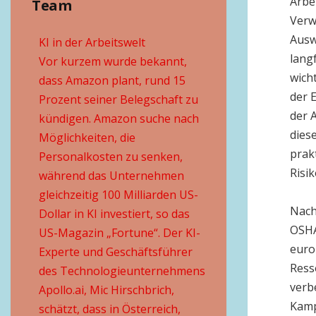
Arbe
Team
Verw
Ausw
KI in der Arbeitswelt
lang
Vor kurzem wurde bekannt,
wich
dass Amazon plant, rund 15
der 
Prozent seiner Belegschaft zu
der 
kündigen. Amazon suche nach
dies
Möglichkeiten, die
prak
Personalkosten zu senken,
Risi
während das Unternehmen
gleichzeitig 100 Milliarden US-
Nach
Dollar in KI investiert, so das
OSHA
US-Magazin „Fortune“. Der KI-
euro
Experte und Geschäftsführer
Ress
des Technologieunternehmens
verbe
Apollo.ai, Mic Hirschbrich,
Kamp
schätzt, dass in Österreich,