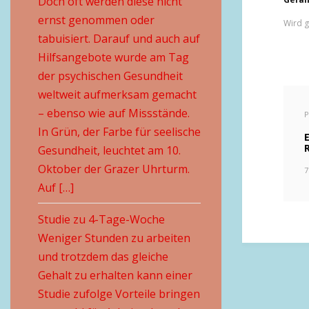
Doch oft werden diese nicht
ernst genommen oder
Wird g
tabuisiert. Darauf und auch auf
Hilfsangebote wurde am Tag
der psychischen Gesundheit
weltweit aufmerksam gemacht
– ebenso wie auf Missstände.
P
In Grün, der Farbe für seelische
Gesundheit, leuchtet am 10.
Oktober der Grazer Uhrturm.
7
Auf […]
Studie zu 4-Tage-Woche
Weniger Stunden zu arbeiten
und trotzdem das gleiche
Gehalt zu erhalten kann einer
Studie zufolge Vorteile bringen