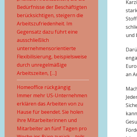
Karz
Bedürfnisse der Beschäftigten
star
berücksichtigen, steigern die
Stof
Arbeitszufriedenheit. Im
schl
Gegensatz dazu führt eine
und 
ausschließlich
unternehmensorientierte
Darü
Flexibilisierung, beispielsweise
enga
durch unregelmäßige
Europ
Arbeitszeiten, […]
an A
Homeoffice rückgängig
Mach
Immer mehr US-Unternehmen
Jede
erklären das Arbeiten von zu
Sich
Hause für beendet. Sie holen
kann
ihre Mitarbeiterinnen und
Gesu
Mitarbeiter an fünf Tagen pro
Förd
Woche ins Büro zurück – teils