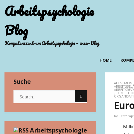
Arbeitspsychologie
Blog
Kompetenzzentrum Arbeitspsychologie – unser Blog
HOME
KOMPE
Suche
ALLGEMEIN
ARBEITSBE
ARBEITSREC
,
KOMPETEN
ORGANISAT
Euro
by
Testerap
Mill
Arbeitspsychologie