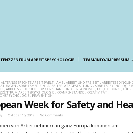
TENZZENTRUM ARBEITSPSYCHOLOGIE
TEAM/INFO/IMPRESSUM
,
ALTERNSGERECHTE ARBEITSWELT
,
AMS
,
ARBEIT UND FREIZEIT
,
ARBEITSBEDINGUN
LASTUNGEN
,
ARBEITSMEDIZIN
,
ARBEITSPLATZGESTALTUNG
,
ARBEITSPSYCHOLOGIE 
HT
,
ARBEITSSICHERHEIT
,
DR.CHRISTIAN BLIND
,
ERGONOMIE
,
FORTBILDUNG
,
FÜHR
ZZENTRUM ARBEITSPSYCHOLOGIE
,
KRANKENSTÄNDE
,
KREATIVITÄT
,
IONSPSYCHOLOGIE
,
PRÄVENTION
pean Week for Safety and Hea
sy
Oktober 15, 2019
No Comments
ionen von Arbeitnehmern in ganz Europa kommen am