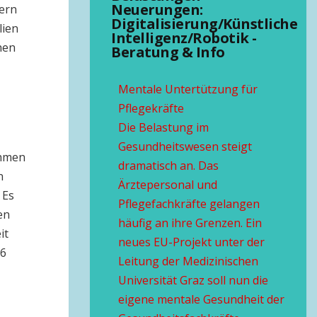
Neuerungen:
dern
Digitalisierung/Künstliche
lien
Intelligenz/Robotik -
hen
Beratung & Info
Mentale Untertützung für
Pflegekräfte
Die Belastung im
Gesundheitswesen steigt
ehmen
dramatisch an. Das
n
Ärztepersonal und
 Es
Pflegefachkräfte gelangen
en
häufig an ihre Grenzen. Ein
it
neues EU-Projekt unter der
26
Leitung der Medizinischen
Universität Graz soll nun die
eigene mentale Gesundheit der