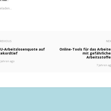
eladen...
REVIOUS
NE
EU-Arbeitslosenquote auf
Online-Tools für das Arbeite
Rekordtief
mit gefährliche
Arbeitsstoffe
 Jahren ago
7 Jahren a