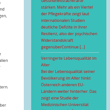
Gesundheitsfachkräfte
n
stärken. Mehr als ein Viertel
und
der Pflegekräfte zeigt laut
gen,
internationalen Studien
deutliche Defizite in ihrer
Resilienz, also der psychischen
Widerstandskraft
gegenüberContinue […]
e
Verringerte Lebensqualität im
alien
Alter
r
Bei der Lebensqualität seiner
Bevölkerung im Alter hinkt
Österreich anderen EU-
ern.
Ländern weiter hinterher. Das
zeigt eine Studie der
Medizinischen Universität
über