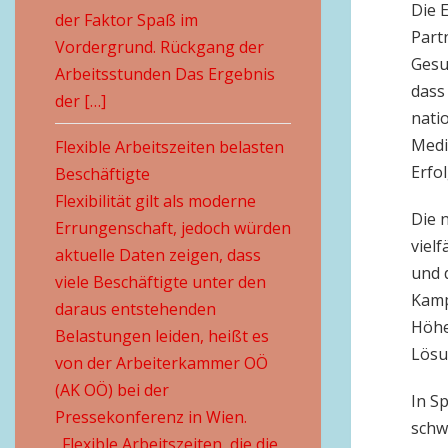
Die 
der Faktor Spaß im
Part
Vordergrund. Rückgang der
Gesu
Arbeitsstunden Das Ergebnis
dass
der […]
nati
Medi
Flexible Arbeitszeiten belasten
Erfo
Beschäftigte
Flexibilität gilt als moderne
Die 
Errungenschaft, jedoch würden
vielf
aktuelle Daten zeigen, dass
und 
viele Beschäftigte unter den
Kamp
daraus entstehenden
Höhe
Belastungen leiden, heißt es
Lösu
von der Arbeiterkammer OÖ
(AK OÖ) bei der
In S
Pressekonferenz in Wien.
schw
„Flexible Arbeitszeiten, die die