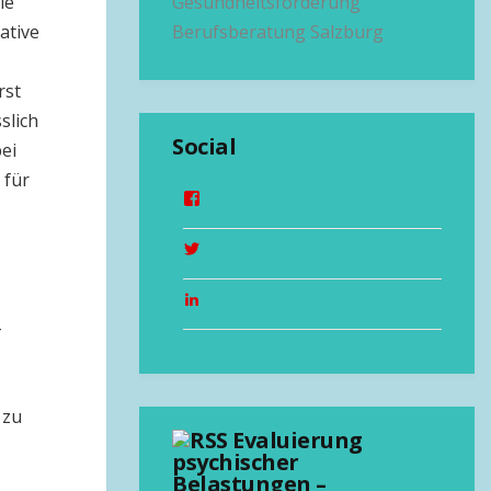
ie
Gesundheitsförderung
ative
Berufsberatung Salzburg
rst
slich
Social
ei
 für
-
 zu
Evaluierung
psychischer
Belastungen –