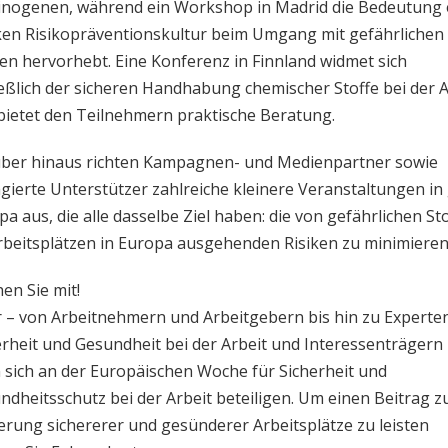
inogenen, während ein Workshop in Madrid die Bedeutung 
ken Risikopräventionskultur beim Umgang mit gefährlichen
fen hervorhebt. Eine Konferenz in Finnland widmet sich
ießlich der sicheren Handhabung chemischer Stoffe bei der A
bietet den Teilnehmern praktische Beratung.
ber hinaus richten Kampagnen- und Medienpartner sowie
gierte Unterstützer zahlreiche kleinere Veranstaltungen in
a aus, die alle dasselbe Ziel haben: die von gefährlichen St
rbeitsplätzen in Europa ausgehenden Risiken zu minimieren
en Sie mit!
r – von Arbeitnehmern und Arbeitgebern bis hin zu Experten
erheit und Gesundheit bei der Arbeit und Interessenträgern
 sich an der Europäischen Woche für Sicherheit und
ndheitsschutz bei der Arbeit beteiligen. Um einen Beitrag z
erung sichererer und gesünderer Arbeitsplätze zu leisten