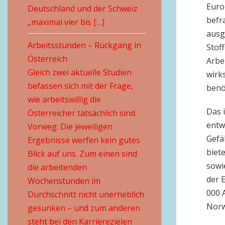
Euro
Deutschland und der Schweiz
befr
„maximal vier bis […]
ausg
Arbeitsstunden – Rückgang in
Stof
Österreich
Arbe
Gleich zwei aktuelle Studien
wirk
befassen sich mit der Frage,
benö
wie arbeitswillig die
Das 
Österreicher tatsächlich sind.
entw
Vorweg: Die jeweiligen
Gefä
Ergebnisse werfen kein gutes
biet
Blick auf uns. Zum einen sind
sowi
die arbeitenden
der 
Wochenstunden im
000 A
Durchschnitt nicht unerheblich
Norw
gesunken – und zum anderen
steht bei den Karrierezielen