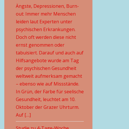
Ängste, Depressionen, Burn-
out: Immer mehr Menschen
leiden laut Experten unter
psychischen Erkrankungen.
Doch oft werden diese nicht
ernst genommen oder
tabuisiert. Darauf und auch auf
Hilfsangebote wurde am Tag
der psychischen Gesundheit
weltweit aufmerksam gemacht
– ebenso wie auf Missstände.
In Grün, der Farbe für seelische
Gesundheit, leuchtet am 10.
Oktober der Grazer Uhrturm.
Auf […]
Studie zu 4-Tage-Woche