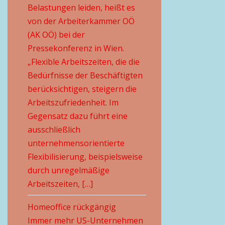
Belastungen leiden, heißt es
von der Arbeiterkammer OÖ
(AK OÖ) bei der
Pressekonferenz in Wien.
„Flexible Arbeitszeiten, die die
Bedürfnisse der Beschäftigten
berücksichtigen, steigern die
Arbeitszufriedenheit. Im
Gegensatz dazu führt eine
ausschließlich
unternehmensorientierte
Flexibilisierung, beispielsweise
durch unregelmäßige
Arbeitszeiten, […]
Homeoffice rückgängig
Immer mehr US-Unternehmen