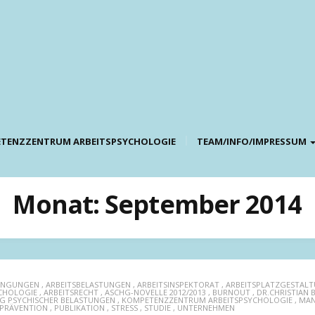
TENZZENTRUM ARBEITSPSYCHOLOGIE
TEAM/INFO/IMPRESSUM
Monat:
September 2014
DINGUNGEN
,
ARBEITSBELASTUNGEN
,
ARBEITSINSPEKTORAT
,
ARBEITSPLATZGESTAL
CHOLOGIE
,
ARBEITSRECHT
,
ASCHG-NOVELLE 2012/2013
,
BURNOUT
,
DR.CHRISTIAN 
G PSYCHISCHER BELASTUNGEN
,
KOMPETENZZENTRUM ARBEITSPSYCHOLOGIE
,
MA
PRÄVENTION
,
PUBLIKATION
,
STRESS
,
STUDIE
,
UNTERNEHMEN