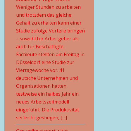
Weniger Stunden zu arbeiten
und trotzdem das gleiche
Gehalt zu erhalten kann einer
Studie zufolge Vorteile bringen
– sowohl für Arbeitgeber als
auch für Beschäftigte.
Fachleute stellten am Freitag in
Düsseldorf eine Studie zur
Viertagewoche vor. 41
deutsche Unternehmen und
Organisationen hatten
testweise ein halbes Jahr ein
neues Arbeitszeitmodell
eingeführt. Die Produktivität
sei leicht gestiegen, […]