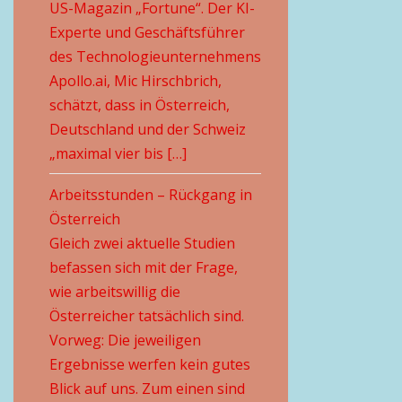
US-Magazin „Fortune“. Der KI-
Experte und Geschäftsführer
des Technologieunternehmens
Apollo.ai, Mic Hirschbrich,
schätzt, dass in Österreich,
Deutschland und der Schweiz
„maximal vier bis […]
Arbeitsstunden – Rückgang in
Österreich
Gleich zwei aktuelle Studien
befassen sich mit der Frage,
wie arbeitswillig die
Österreicher tatsächlich sind.
Vorweg: Die jeweiligen
Ergebnisse werfen kein gutes
Blick auf uns. Zum einen sind