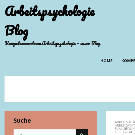
Arbeitspsychologie
Blog
Kompetenzzentrum Arbeitspsychologie – unser Blog
HOME
KOMPE
Suche
ARBEITSBE
ARBEITSPSY
EVALUIERUN
OECD 2014
,