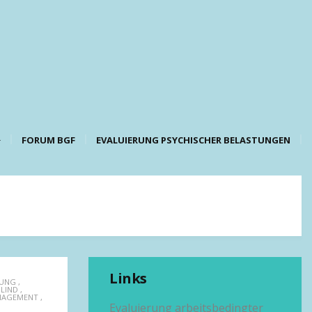
FORUM BGF
EVALUIERUNG PSYCHISCHER BELASTUNGEN
Links
TUNG
,
BLIND
,
NAGEMENT
,
Evaluierung arbeitsbedingter