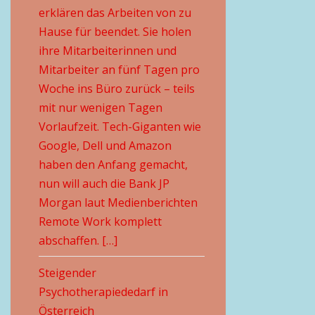
erklären das Arbeiten von zu
Hause für beendet. Sie holen
ihre Mitarbeiterinnen und
Mitarbeiter an fünf Tagen pro
Woche ins Büro zurück – teils
mit nur wenigen Tagen
Vorlaufzeit. Tech-Giganten wie
Google, Dell und Amazon
haben den Anfang gemacht,
nun will auch die Bank JP
Morgan laut Medienberichten
Remote Work komplett
abschaffen. […]
Steigender
Psychotherapiededarf in
Österreich