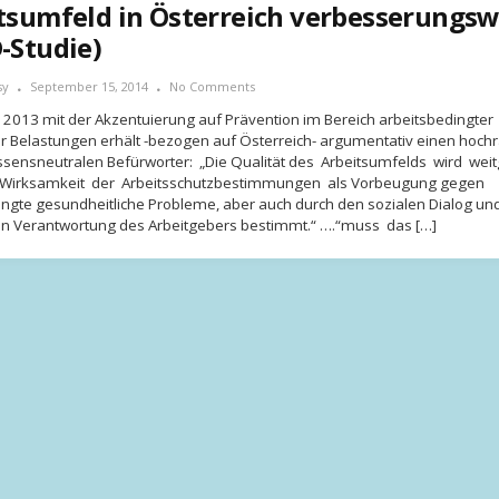
tsumfeld in Österreich verbesserungs
-Studie)
sy
September 15, 2014
No Comments
2013 mit der Akzentuierung auf Prävention im Bereich arbeitsbedingter
r Belastungen erhält -bezogen auf Österreich- argumentativ einen hoch
ssensneutralen Befürworter: „Die Qualität des Arbeitsumfelds wird we
 Wirksamkeit der Arbeitsschutzbestimmungen als Vorbeugung gegen
ngte gesundheitliche Probleme, aber auch durch den sozialen Dialog un
en Verantwortung des Arbeitgebers bestimmt.“ ….“muss das […]