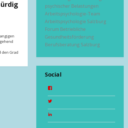
würdig
psychischer Belastungen
Arbeitspsychologie-Team
Arbeitspsychologie Salzburg
Forum Betriebliche
rangigen
Gesundheitsförderung
itgehend
Berufsberatung Salzburg
d den Grad
Social