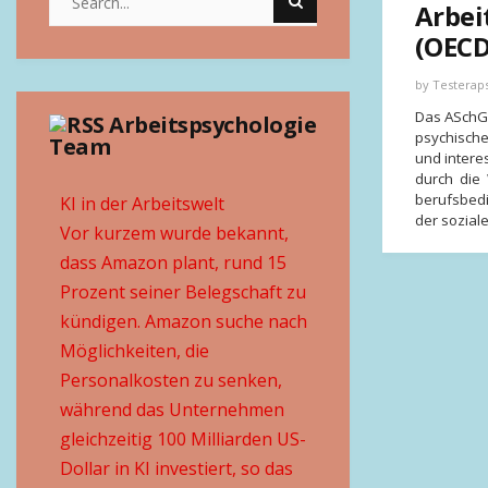
Arbei
(OECD
by
Testerap
Das ASchG 
Arbeitspsychologie
psychische
Team
und intere
durch die
berufsbedi
KI in der Arbeitswelt
der sozial
Vor kurzem wurde bekannt,
dass Amazon plant, rund 15
Prozent seiner Belegschaft zu
kündigen. Amazon suche nach
Möglichkeiten, die
Personalkosten zu senken,
während das Unternehmen
gleichzeitig 100 Milliarden US-
Dollar in KI investiert, so das