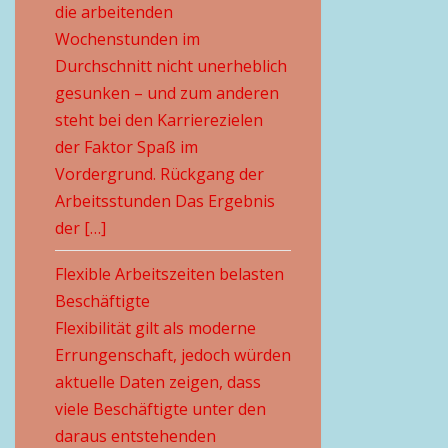
die arbeitenden
Wochenstunden im
Durchschnitt nicht unerheblich
gesunken – und zum anderen
steht bei den Karrierezielen
der Faktor Spaß im
Vordergrund. Rückgang der
Arbeitsstunden Das Ergebnis
der […]
Flexible Arbeitszeiten belasten
Beschäftigte
Flexibilität gilt als moderne
Errungenschaft, jedoch würden
aktuelle Daten zeigen, dass
viele Beschäftigte unter den
daraus entstehenden