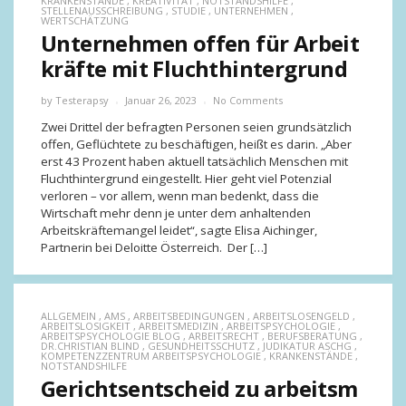
KRANKENSTÄNDE
,
KREATIVITÄT
,
NOTSTANDSHILFE
,
STELLENAUSSCHREIBUNG
,
STUDIE
,
UNTERNEHMEN
,
WERTSCHÄTZUNG
Unternehmen offen für Arbeit
kräfte mit Fluchthintergrund
by
Testerapsy
Januar 26, 2023
No Comments
Zwei Drittel der befragten Personen seien grundsätzlich
offen, Geflüchtete zu beschäftigen, heißt es darin. „Aber
erst 43 Prozent haben aktuell tatsächlich Menschen mit
Fluchthintergrund eingestellt. Hier geht viel Potenzial
verloren – vor allem, wenn man bedenkt, dass die
Wirtschaft mehr denn je unter dem anhaltenden
Arbeitskräftemangel leidet“, sagte Elisa Aichinger,
Partnerin bei Deloitte Österreich. Der […]
ALLGEMEIN
,
AMS
,
ARBEITSBEDINGUNGEN
,
ARBEITSLOSENGELD
,
ARBEITSLOSIGKEIT
,
ARBEITSMEDIZIN
,
ARBEITSPSYCHOLOGIE
,
ARBEITSPSYCHOLOGIE BLOG
,
ARBEITSRECHT
,
BERUFSBERATUNG
,
DR.CHRISTIAN BLIND
,
GESUNDHEITSSCHUTZ
,
JUDIKATUR ASCHG
,
KOMPETENZZENTRUM ARBEITSPSYCHOLOGIE
,
KRANKENSTÄNDE
,
NOTSTANDSHILFE
Gerichtsentscheid zu arbeitsm