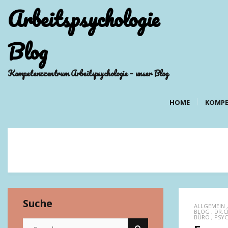
Arbeitspsychologie
Blog
Kompetenzzentrum Arbeitspsychologie – unser Blog
HOME
KOMPE
Suche
ALLGEMEIN
BLOG
,
DR.C
BÜRO
,
PSY