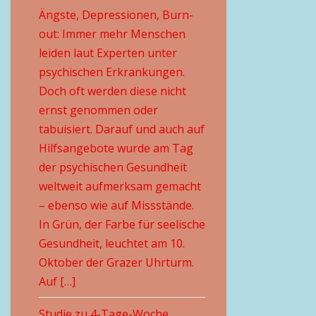
Ängste, Depressionen, Burn-
out: Immer mehr Menschen
leiden laut Experten unter
psychischen Erkrankungen.
Doch oft werden diese nicht
ernst genommen oder
tabuisiert. Darauf und auch auf
Hilfsangebote wurde am Tag
der psychischen Gesundheit
weltweit aufmerksam gemacht
– ebenso wie auf Missstände.
In Grün, der Farbe für seelische
Gesundheit, leuchtet am 10.
Oktober der Grazer Uhrturm.
Auf […]
Studie zu 4-Tage-Woche