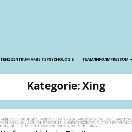
TENZZENTRUM ARBEITSPSYCHOLOGIE
TEAM/INFO/IMPRESSUM
Kategorie:
Xing
,
ARBEITSBEDINGUNGEN
,
ARBEITSBELASTUNGEN
,
ARBEITSPSYCHOLOGIE
,
ARBEITSP
HRISTIAN BLIND
,
GESUNDHEITSSCHUTZ
,
KOMPETENZZENTRUM ARBEITSPSYCHOLOG
CHOLOGIE
,
STUDIE
,
UNTERNEHMEN
,
WERTSCHÄTZUNG
,
XING