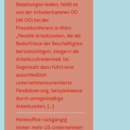
Belastungen leiden, heißt es
von der Arbeiterkammer OÖ
(AK OÖ) bei der
Pressekonferenz in Wien.
„Flexible Arbeitszeiten, die die
Bedürfnisse der Beschäftigten
berücksichtigen, steigern die
Arbeitszufriedenheit. Im
Gegensatz dazu führt eine
ausschließlich
unternehmensorientierte
Flexibilisierung, beispielsweise
durch unregelmäßige
Arbeitszeiten, […]
Homeoffice rückgängig
Immer mehr US-Unternehmen