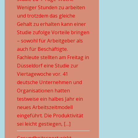
Weniger Stunden zu arbeiten
und trotzdem das gleiche
Gehalt zu erhalten kann einer
Studie zufolge Vorteile bringen
– sowohl für Arbeitgeber als
auch für Beschäftigte.
Fachleute stellten am Freitag in
Düsseldorf eine Studie zur
Viertagewoche vor. 41
deutsche Unternehmen und
Organisationen hatten
testweise ein halbes Jahr ein
neues Arbeitszeitmodell
eingeführt. Die Produktivität
sei leicht gestiegen, […]