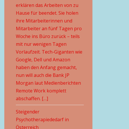
erklären das Arbeiten von zu
Hause für beendet. Sie holen
ihre Mitarbeiterinnen und
Mitarbeiter an fünf Tagen pro
Woche ins Büro zurück – teils
mit nur wenigen Tagen
Vorlaufzeit. Tech-Giganten wie
Google, Dell und Amazon
haben den Anfang gemacht,
nun will auch die Bank JP
Morgan laut Medienberichten
Remote Work komplett
abschaffen. […]
Steigender
Psychotherapiededarf in
Österreich