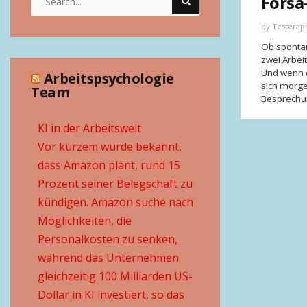
Forsa
by
Testerap
Ob sponta
zwei Arbei
Und wenn d
Arbeitspsychologie
sich morge
Team
Besprechun
KI in der Arbeitswelt
Vor kurzem wurde bekannt,
dass Amazon plant, rund 15
Prozent seiner Belegschaft zu
kündigen. Amazon suche nach
Möglichkeiten, die
Personalkosten zu senken,
während das Unternehmen
gleichzeitig 100 Milliarden US-
Dollar in KI investiert, so das