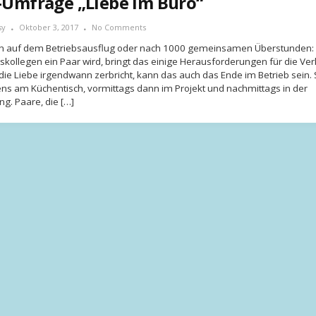
-Umfrage „Liebe im Büro“
sy
Oktober 3, 2017
No Comments
n auf dem Betriebsausflug oder nach 1000 gemeinsamen Überstunden:
tskollegen ein Paar wird, bringt das einige Herausforderungen für die Ver
ie Liebe irgendwann zerbricht, kann das auch das Ende im Betrieb sein.
ns am Küchentisch, vormittags dann im Projekt und nachmittags in der
g. Paare, die […]