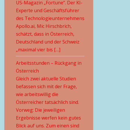
US-Magazin „Fortune“. Der KI-
Experte und Geschäftsführer
des Technologieunternehmens
Apollo.ai, Mic Hirschbrich,
schätzt, dass in Österreich,
Deutschland und der Schweiz
„maximal vier bis […]
Arbeitsstunden – Rückgang in
Österreich
Gleich zwei aktuelle Studien
befassen sich mit der Frage,
wie arbeitswillig die
Österreicher tatsächlich sind.
Vorweg: Die jeweiligen
Ergebnisse werfen kein gutes
Blick auf uns. Zum einen sind