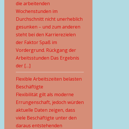
die arbeitenden
Wochenstunden im
Durchschnitt nicht unerheblich
gesunken – und zum anderen
steht bei den Karrierezielen
der Faktor Spaß im
Vordergrund. Rückgang der
Arbeitsstunden Das Ergebnis
der […]
Flexible Arbeitszeiten belasten
Beschäftigte
Flexibilität gilt als moderne
Errungenschaft, jedoch würden
aktuelle Daten zeigen, dass
viele Beschäftigte unter den
daraus entstehenden