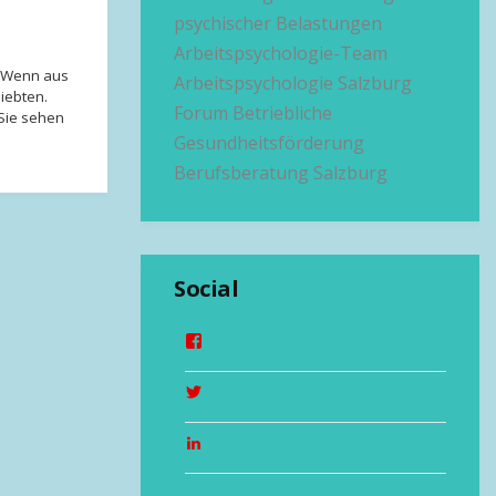
psychischer Belastungen
Arbeitspsychologie-Team
 Wenn aus
Arbeitspsychologie Salzburg
liebten.
Forum Betriebliche
 Sie sehen
Gesundheitsförderung
Berufsberatung Salzburg
Social