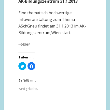
AK-Bildungszentrum 31.1.2013
Eine thematisch hochwertige
Infoveranstaltung zum Thema
ASchGneu findet am 31.1.2013 im AK-
Bildungszentrum,Wien statt.
Folder
Teilen mit:
Klick,
Klick,
um
um
über
auf
Twitter
Facebook
zu
zu
teilen
teilen
Gefällt mir:
(Wird
(Wird
in
in
Wird geladen...
neuem
neuem
Fenster
Fenster
geöffnet)
geöffnet)