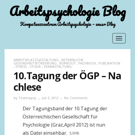
Arbeitspsychologie Blog
Kompetenzzentrum Arbeitspsychologie – unser Blog
Toggle
navigat
ARBEITSPLATZGESTALTUNG
,
BETRIEBLICHE
GESUNDHEITSFÖRDERUNG
,
BURNOUT
,
FACHBUCH
,
PUBLIKATION
,
STRESS
,
STUDIE
,
VERANSTALTUNG
10.Tagung der ÖGP – Na
chlese
by
Testerapsy
Juli 3, 2012
No Comments
Der Tagungsband der 10.Tagung der
Österreichischen Gesellschaft für
Psychologie (Graz,April 2012) ist nun
als Datei einsehbar.
Link