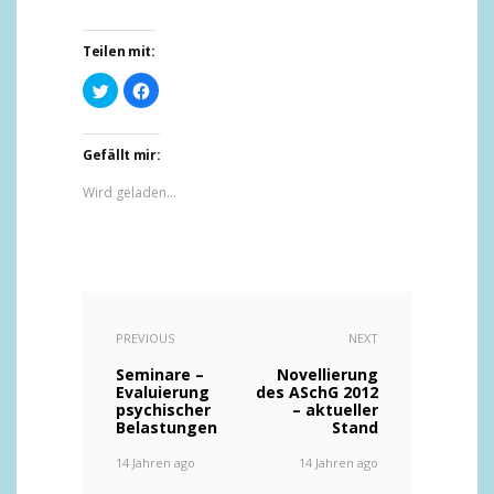
Teilen mit:
Klick,
Klick,
um
um
über
auf
Twitter
Facebook
zu
zu
teilen
teilen
Gefällt mir:
(Wird
(Wird
in
in
Wird geladen...
neuem
neuem
Fenster
Fenster
geöffnet)
geöffnet)
PREVIOUS
NEXT
Seminare –
Novellierung
Evaluierung
des ASchG 2012
psychischer
– aktueller
Belastungen
Stand
14 Jahren ago
14 Jahren ago