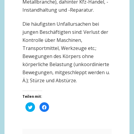
Metallbranche), dahinter Kfz-Handel, -
Instandhaltung und -Reparatur.
Die häufigsten Unfallursachen bei
jungen Beschäftigten sind: Verlust der
Kontrolle über Maschinen,
Transportmittel, Werkzeuge etc.;
Bewegungen des Körpers ohne
körperliche Belastung (unkoordinierte
Bewegungen, mitgeschleppt werden u.
Ä.); Stürze und Abstürze.
Teilen mit:
Klick,
Klick,
um
um
über
auf
Twitter
Facebook
zu
zu
teilen
teilen
(Wird
(Wird
in
in