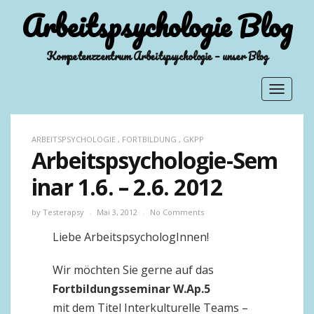
Arbeitspsychologie Blog
Kompetenzzentrum Arbeitspsychologie – unser Blog
Toggle
navigat
ARBEITSPSYCHOLOGIE
,
FORTBILDUNG
,
GKPP
Arbeitspsychologie-Sem
inar 1.6. – 2.6. 2012
by
Testerapsy
Mai 3, 2012
No Comments
Liebe ArbeitspsychologInnen!
Wir möchten Sie gerne auf das
Fortbildungsseminar
W.Ap.5
mit dem Titel Interkulturelle Teams –