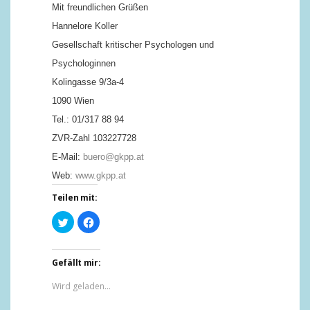
Mit freundlichen Grüßen
Hannelore Koller
Gesellschaft kritischer Psychologen und
Psychologinnen
Kolingasse 9/3a-4
1090 Wien
Tel.: 01/317 88 94
ZVR-Zahl 103227728
E-Mail:
buero@gkpp.at
Web:
www.gkpp.at
Teilen mit:
Klick,
Klick,
um
um
über
auf
Twitter
Facebook
zu
zu
teilen
teilen
Gefällt mir:
(Wird
(Wird
in
in
Wird geladen...
neuem
neuem
Fenster
Fenster
geöffnet)
geöffnet)