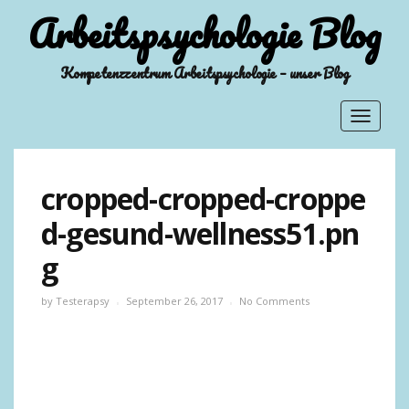
Arbeitspsychologie Blog
Kompetenzzentrum Arbeitspsychologie – unser Blog
Toggle
navigat
cropped-cropped-croppe
d-gesund-wellness51.pn
g
by
Testerapsy
September 26, 2017
No Comments