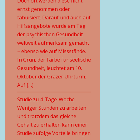
Doch oft werden diese nicht
ernst genommen oder
tabuisiert. Darauf und auch auf
Hilfsangebote wurde am Tag
der psychischen Gesundheit
weltweit aufmerksam gemacht
– ebenso wie auf Missstände.
In Grün, der Farbe für seelische
Gesundheit, leuchtet am 10.
Oktober der Grazer Uhrturm.
Auf […]
Studie zu 4-Tage-Woche
Weniger Stunden zu arbeiten
und trotzdem das gleiche
Gehalt zu erhalten kann einer
Studie zufolge Vorteile bringen