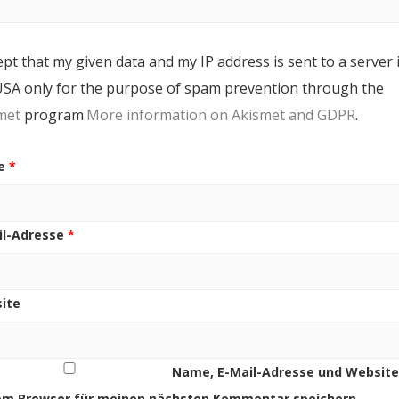
ept that my given data and my IP address is sent to a server 
USA only for the purpose of spam prevention through the
met
program.
More information on Akismet and GDPR
.
e
*
il-Adresse
*
ite
Name, E-Mail-Adresse und Website
em Browser für meinen nächsten Kommentar speichern.