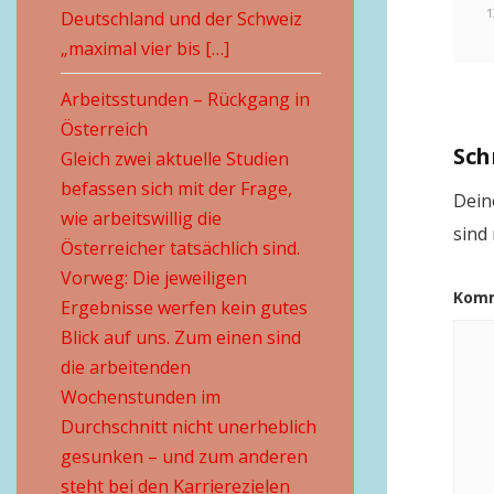
1
Deutschland und der Schweiz
„maximal vier bis […]
Arbeitsstunden – Rückgang in
Österreich
Sch
Gleich zwei aktuelle Studien
befassen sich mit der Frage,
Deine
wie arbeitswillig die
sind
Österreicher tatsächlich sind.
Vorweg: Die jeweiligen
Kom
Ergebnisse werfen kein gutes
Blick auf uns. Zum einen sind
die arbeitenden
Wochenstunden im
Durchschnitt nicht unerheblich
gesunken – und zum anderen
steht bei den Karrierezielen