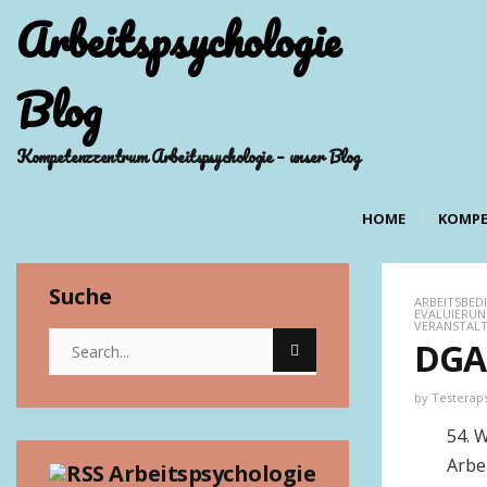
Arbeitspsychologie
Blog
Kompetenzzentrum Arbeitspsychologie – unser Blog
HOME
KOMPE
Suche
ARBEITSBE
EVALUIERUN
VERANSTAL
DGA
by
Testerap
54. 
Arbe
Arbeitspsychologie