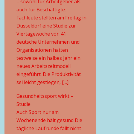
– sowohl für Arbeitgeber als
auch für Beschäftigte.
Fachleute stellten am Freitag in
Düsseldorf eine Studie zur
Viertagewoche vor. 41
deutsche Unternehmen und
Organisationen hatten
testweise ein halbes Jahr ein
neues Arbeitszeitmodell
eingeführt. Die Produktivität
sei leicht gestiegen, […]
Gesundheitssport wirkt –
Studie
Auch Sport nur am
Wochenende hält gesund Die
tägliche Laufrunde fällt nicht