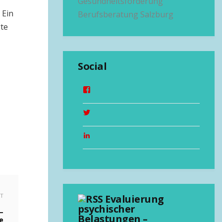
Gesundheitsförderung
 Ein
Berufsberatung Salzburg
gte
Social
XT
Evaluierung
psychischer
–
Belastungen –
e