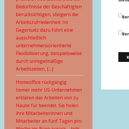
Bedürfnisse der Beschäftigten
berücksichtigen, steigern die
Ben
Arbeitszufriedenheit. Im
Gegensatz dazu führt eine
Ben
ausschließlich
unternehmensorientierte
Flexibilisierung, beispielsweise
durch unregelmäßige
Arbeitszeiten, […]
Homeoffice rückgängig
Immer mehr US-Unternehmen
erklären das Arbeiten von zu
Hause für beendet. Sie holen
ihre Mitarbeiterinnen und
Mitarbeiter an fünf Tagen pro
Woche ins Büro zurück – teils