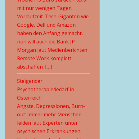
mit nur wenigen Tagen
Vorlaufzeit. Tech-Giganten wie
Google, Dell und Amazon
haben den Anfang gemacht,
nun will auch die Bank JP
Morgan laut Medienberichten
Remote Work komplett
abschaffen. […]
Steigender
Psychotherapiededarf in
Österreich
Ängste, Depressionen, Burn-
out: Immer mehr Menschen
leiden laut Experten unter
psychischen Erkrankungen.