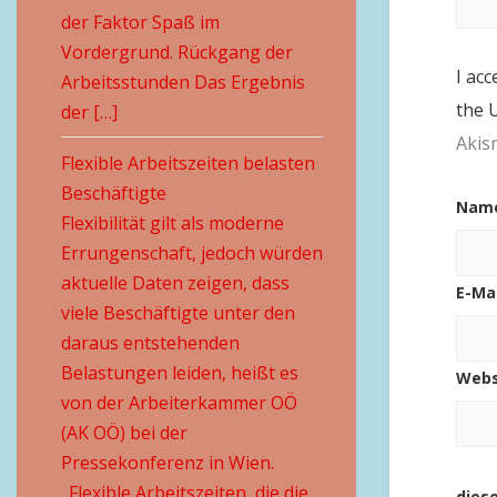
der Faktor Spaß im
Vordergrund. Rückgang der
I acc
Arbeitsstunden Das Ergebnis
the 
der […]
Akis
Flexible Arbeitszeiten belasten
Beschäftigte
Nam
Flexibilität gilt als moderne
Errungenschaft, jedoch würden
aktuelle Daten zeigen, dass
E-Ma
viele Beschäftigte unter den
daraus entstehenden
Belastungen leiden, heißt es
Webs
von der Arbeiterkammer OÖ
(AK OÖ) bei der
Pressekonferenz in Wien.
„Flexible Arbeitszeiten, die die
dies