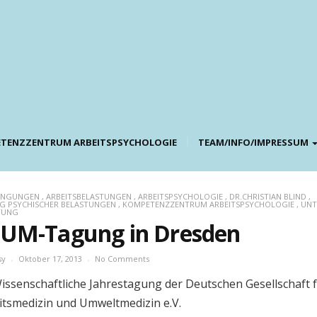
TENZZENTRUM ARBEITSPSYCHOLOGIE
TEAM/INFO/IMPRESSUM
DINGUNGEN
,
ARBEITSBELASTUNGEN
,
ARBEITSPSYCHOLOGIE
,
DR.CHRISTIAN BLIND
,
G PSYCHISCHER BELASTUNGEN
,
KOMPETENZZENTRUM ARBEITSPSYCHOLOGIE
,
UNT
TUNG
UM-Tagung in Dresden
sy
Oktober 17, 2013
No Comments
Wissenschaftliche Jahrestagung der Deutschen Gesellschaft 
itsmedizin und Umweltmedizin e.V.