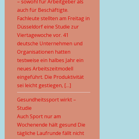
– sowohl für Arbeitgeber als
auch für Beschäftigte.
Fachleute stellten am Freitag in
Düsseldorf eine Studie zur
Viertagewoche vor. 41
deutsche Unternehmen und
Organisationen hatten
testweise ein halbes Jahr ein
neues Arbeitszeitmodell
eingeführt. Die Produktivität
sei leicht gestiegen, […]
Gesundheitssport wirkt –
Studie
Auch Sport nur am
Wochenende hält gesund Die
tägliche Laufrunde fällt nicht