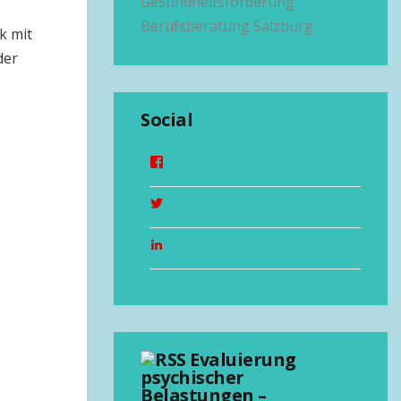
Gesundheitsförderung
Berufsberatung Salzburg
k mit
der
Social
Evaluierung
psychischer
Belastungen –