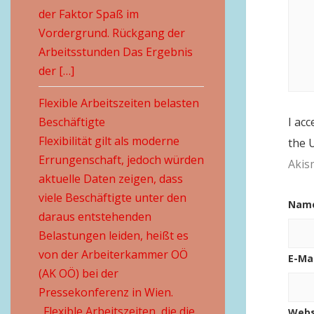
der Faktor Spaß im
Vordergrund. Rückgang der
Arbeitsstunden Das Ergebnis
der […]
Flexible Arbeitszeiten belasten
Beschäftigte
I acc
Flexibilität gilt als moderne
the 
Errungenschaft, jedoch würden
Akis
aktuelle Daten zeigen, dass
viele Beschäftigte unter den
Nam
daraus entstehenden
Belastungen leiden, heißt es
von der Arbeiterkammer OÖ
E-Ma
(AK OÖ) bei der
Pressekonferenz in Wien.
„Flexible Arbeitszeiten, die die
Webs