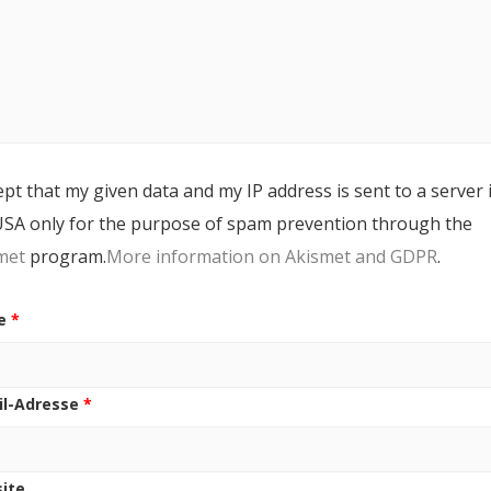
ept that my given data and my IP address is sent to a server 
USA only for the purpose of spam prevention through the
met
program.
More information on Akismet and GDPR
.
e
*
il-Adresse
*
ite