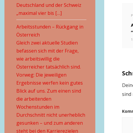
Deutschland und der Schweiz
„maximal vier bis […]
P
Arbeitsstunden – Rückgang in
Österreich
1
Gleich zwei aktuelle Studien
befassen sich mit der Frage,
wie arbeitswillig die
Österreicher tatsächlich sind.
Sch
Vorweg: Die jeweiligen
Ergebnisse werfen kein gutes
Deine
Blick auf uns. Zum einen sind
sind
die arbeitenden
Wochenstunden im
Kom
Durchschnitt nicht unerheblich
gesunken – und zum anderen
steht bei den Karrierezielen