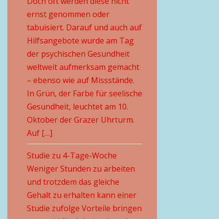
Doch oft werden diese nicht
ernst genommen oder
tabuisiert. Darauf und auch auf
Hilfsangebote wurde am Tag
der psychischen Gesundheit
weltweit aufmerksam gemacht
– ebenso wie auf Missstände.
In Grün, der Farbe für seelische
Gesundheit, leuchtet am 10.
Oktober der Grazer Uhrturm.
Auf […]
Studie zu 4-Tage-Woche
Weniger Stunden zu arbeiten
und trotzdem das gleiche
Gehalt zu erhalten kann einer
Studie zufolge Vorteile bringen