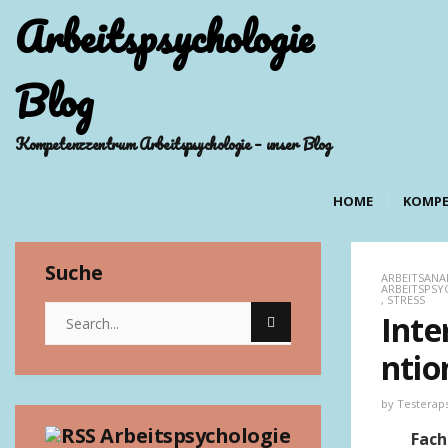
Arbeitspsychologie
Blog
Kompetenzzentrum Arbeitspsychologie – unser Blog
HOME
KOMPE
Suche
ARBEITSANA
ARBEITSPSY
,
STRESS
Inte
ntio
by
Testerap
Arbeitspsychologie
Fach