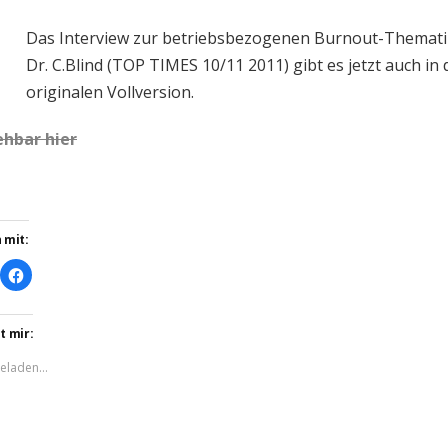
Das Interview zur betriebsbezogenen Burnout-Themati
Dr. C.Blind (TOP TIMES 10/11 2011) gibt es jetzt auch in 
originalen Vollversion.
ehbar hier
 mit:
ick,
Klick,
m
um
ber
auf
itter
Facebook
u
zu
ilen
teilen
t mir:
Wird
(Wird
in
eladen...
euem
neuem
nster
Fenster
öffnet)
geöffnet)