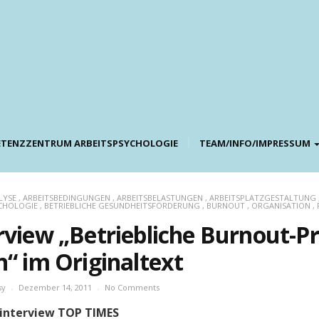
TENZZENTRUM ARBEITSPSYCHOLOGIE
TEAM/INFO/IMPRESSUM
LYSE
,
ARBEITSBEDINGUNGEN
,
ARBEITSBELASTUNGEN
,
ARBEITSPLATZGESTALTUNG
CHOLOGIE
,
BETRIEBLICHE GESUNDHEITSFÖRDERUNG
,
BURNOUT
,
ORGANISATION
,
rview „Betriebliche Burnout-P
n“ im Originaltext
sy
Dezember 14, 2011
No Comments
interview TOP TIMES