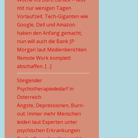
mit nur wenigen Tagen
Vorlaufzeit. Tech-Giganten wie
Google, Dell und Amazon
haben den Anfang gemacht,
nun will auch die Bank JP
Morgan laut Medienberichten
Remote Work komplett
abschaffen. […]
Steigender
Psychotherapiededarf in
Österreich
Ängste, Depressionen, Burn-
out: Immer mehr Menschen
leiden laut Experten unter
psychischen Erkrankungen.