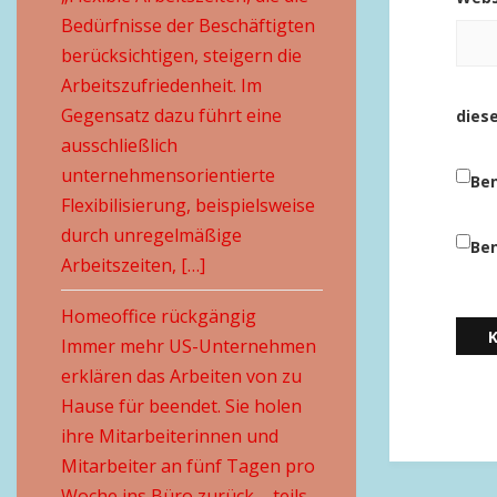
Bedürfnisse der Beschäftigten
berücksichtigen, steigern die
Arbeitszufriedenheit. Im
Gegensatz dazu führt eine
dies
ausschließlich
unternehmensorientierte
Ben
Flexibilisierung, beispielsweise
durch unregelmäßige
Ben
Arbeitszeiten, […]
Homeoffice rückgängig
Immer mehr US-Unternehmen
erklären das Arbeiten von zu
Hause für beendet. Sie holen
ihre Mitarbeiterinnen und
Mitarbeiter an fünf Tagen pro
Woche ins Büro zurück – teils