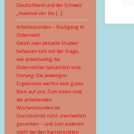
Deutschland und der Schweiz
„maximal vier bis […]
Arbeitsstunden – Rückgang in
Österreich
Gleich zwei aktuelle Studien
befassen sich mit der Frage,
wie arbeitswillig die
Österreicher tatsächlich sind.
Vorweg: Die jeweiligen
Ergebnisse werfen kein gutes
Blick auf uns. Zum einen sind
die arbeitenden
Wochenstunden im
Durchschnitt nicht unerheblich
gesunken – und zum anderen
steht bei den Karrierezielen