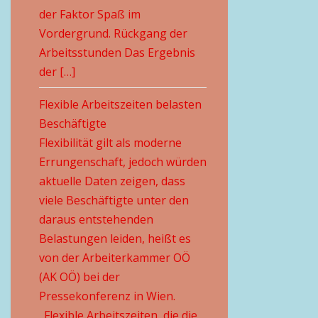
der Faktor Spaß im
Vordergrund. Rückgang der
Arbeitsstunden Das Ergebnis
der […]
Flexible Arbeitszeiten belasten
Beschäftigte
Flexibilität gilt als moderne
Errungenschaft, jedoch würden
aktuelle Daten zeigen, dass
viele Beschäftigte unter den
daraus entstehenden
Belastungen leiden, heißt es
von der Arbeiterkammer OÖ
(AK OÖ) bei der
Pressekonferenz in Wien.
„Flexible Arbeitszeiten, die die