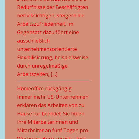
Bedürfnisse der Beschäftigten
berücksichtigen, steigern die
Arbeitszufriedenheit. Im
Gegensatz dazu führt eine
ausschließlich
unternehmensorientierte
Flexibilisierung, beispielsweise
durch unregelmäßige
Arbeitszeiten, […]
Homeoffice rückgängig
Immer mehr US-Unternehmen
erklären das Arbeiten von zu
Hause für beendet. Sie holen
ihre Mitarbeiterinnen und
Mitarbeiter an fünf Tagen pro
Woche ins Büro zurück – teils