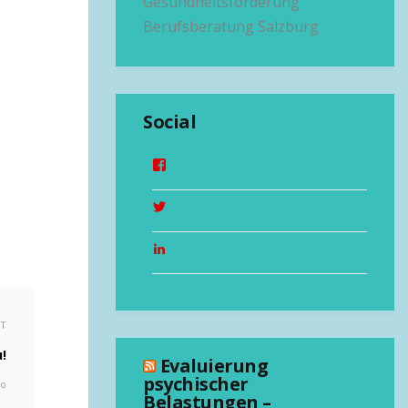
Gesundheitsförderung
Berufsberatung Salzburg
Social
XT
!
Evaluierung
psychischer
go
Belastungen –