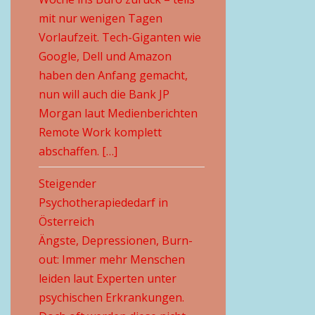
mit nur wenigen Tagen
Vorlaufzeit. Tech-Giganten wie
Google, Dell und Amazon
haben den Anfang gemacht,
nun will auch die Bank JP
Morgan laut Medienberichten
Remote Work komplett
abschaffen. […]
Steigender
Psychotherapiededarf in
Österreich
Ängste, Depressionen, Burn-
out: Immer mehr Menschen
leiden laut Experten unter
psychischen Erkrankungen.