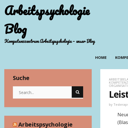
Arbeitspsychologie
Blog
Kompetenzzentrum Arbeitspsychologie – unser Blog
HOME
KOMPE
Suche
ARBEITSBE
KOMPETENZ
ORGANISAT
Leis
by
Testerap
Neue
(Bla
Arbeitspsychologie