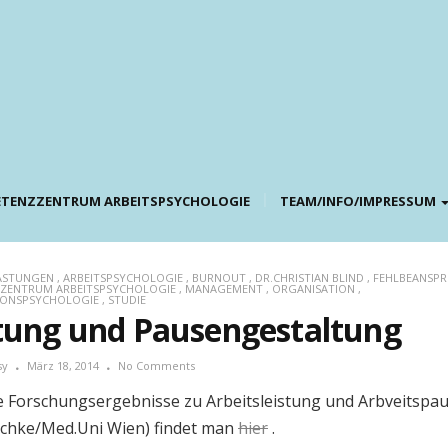
TENZZENTRUM ARBEITSPSYCHOLOGIE
TEAM/INFO/IMPRESSUM
LASTUNGEN
,
ARBEITSPSYCHOLOGIE
,
BURNOUT
,
DR.CHRISTIAN BLIND
,
FEHLBEANSP
ZENTRUM ARBEITSPSYCHOLOGIE
,
MANAGEMENT
,
ORGANISATION
,
IONSPSYCHOLOGIE
,
STUDIE
tung und Pausengestaltung
sy
März 18, 2014
No Comments
 Forschungsergebnisse zu Arbeitsleistung und Arbveitspa
schke/Med.Uni Wien) findet man
hier
.