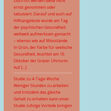
Doch oft werden diese nicht
ernst genommen oder
tabuisiert. Darauf und auch auf
Hilfsangebote wurde am Tag
der psychischen Gesundheit
weltweit aufmerksam gemacht
– ebenso wie auf Missstände.
In Grün, der Farbe für seelische
Gesundheit, leuchtet am 10.
Oktober der Grazer Uhrturm.
Auf […]
Studie zu 4-Tage-Woche
Weniger Stunden zu arbeiten
und trotzdem das gleiche
Gehalt zu erhalten kann einer
Studie zufolge Vorteile bringen