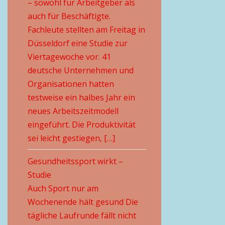
– sowohl für Arbeitgeber als
auch für Beschäftigte.
Fachleute stellten am Freitag in
Düsseldorf eine Studie zur
Viertagewoche vor. 41
deutsche Unternehmen und
Organisationen hatten
testweise ein halbes Jahr ein
neues Arbeitszeitmodell
eingeführt. Die Produktivität
sei leicht gestiegen, […]
Gesundheitssport wirkt –
Studie
Auch Sport nur am
Wochenende hält gesund Die
tägliche Laufrunde fällt nicht