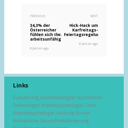
PREVIOUS
NEXT
34,3% der
Hick-Hack um
Österreicher
Karfreitags-
fühlen sich tlw.
Feiertagsregelung
arbeitsunfähig
8 Jahren ago
8 Jahren ago
Links
Evaluierung arbeitsbedingter psychischer
Belastungen
Arbeitspsychologie-Team
Arbeitspsychologie Salzburg
Forum
Betriebliche Gesundheitsförderung