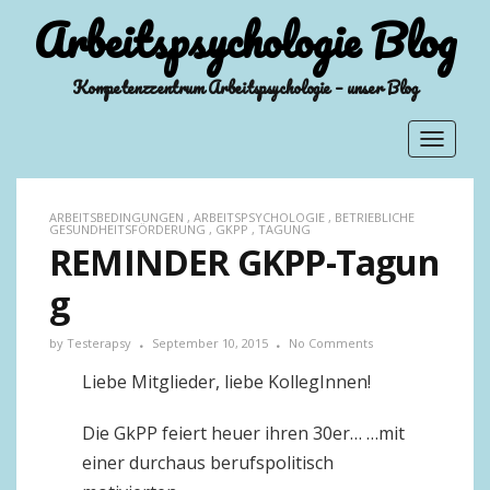
Arbeitspsychologie Blog
Kompetenzzentrum Arbeitspsychologie – unser Blog
Toggle
navigat
ARBEITSBEDINGUNGEN
,
ARBEITSPSYCHOLOGIE
,
BETRIEBLICHE
GESUNDHEITSFÖRDERUNG
,
GKPP
,
TAGUNG
REMINDER GKPP-Tagun
g
by
Testerapsy
September 10, 2015
No Comments
Liebe Mitglieder, liebe KollegInnen!
Die GkPP feiert heuer ihren 30er… …mit
einer durchaus berufspolitisch