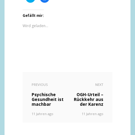
um
um
über
auf
Twitter
Facebook
zu
zu
teilen
teilen
Gefällt mir:
(Wird
(Wird
in
in
Wird geladen...
neuem
neuem
Fenster
Fenster
geöffnet)
geöffnet)
PREVIOUS
NEXT
Psychische
OGH-Urteil –
Gesundheit ist
Rückkehr aus
machbar
der Karenz
11 Jahren ago
11 Jahren ago